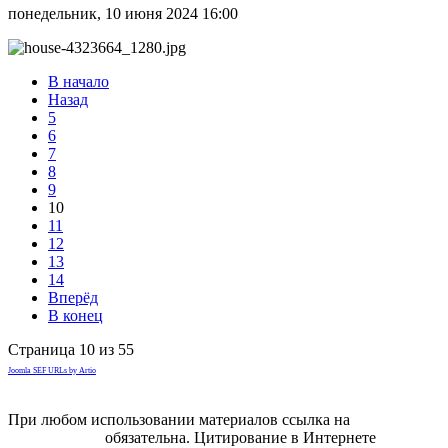
понедельник, 10 июня 2024 16:00
В начало
Назад
5
6
7
8
9
10
11
12
13
14
Вперёд
В конец
Страница 10 из 55
Joomla SEF URLs by Artio
При любом использовании материалов ссылка на
gorodnabire.ru
обязательна. Цитирование в Интернете