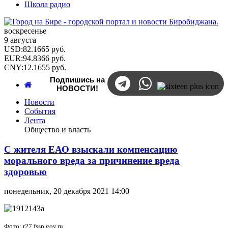
Школа радио
воскресенье
9 августа
USD
:
82.1665
руб.
EUR
:
94.8366
руб.
CNY
:
12.1655
руб.
Подпишись на
НОВОСТИ!
Новости
События
Лента
Общество и власть
С жителя ЕАО взыскали компенсацию
морального вреда за причинение вреда
здоровью
понедельник, 20 декабря 2021 14:00
Фото: r27.fssp.gov.ru