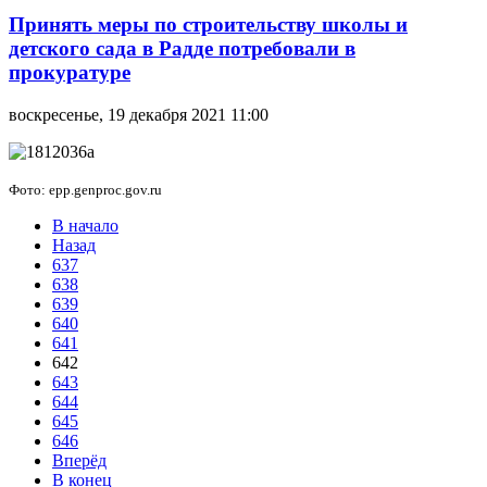
Принять меры по строительству школы и
детского сада в Радде потребовали в
прокуратуре
воскресенье, 19 декабря 2021 11:00
Фото: epp.genproc.gov.ru
В начало
Назад
637
638
639
640
641
642
643
644
645
646
Вперёд
В конец