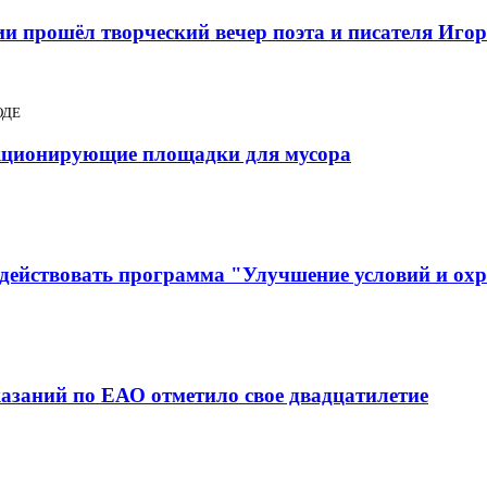
ии прошёл творческий вечер поэта и писателя Иго
ОДЕ
нкционирующие площадки для мусора
т действовать программа "Улучшение условий и ох
азаний по ЕАО отметило свое двадцатилетие