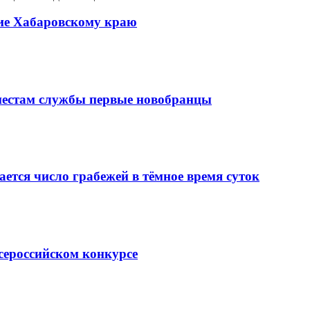
ие Хабаровскому краю
местам службы первые новобранцы
ается число грабежей в тёмное время суток
сероссийском конкурсе