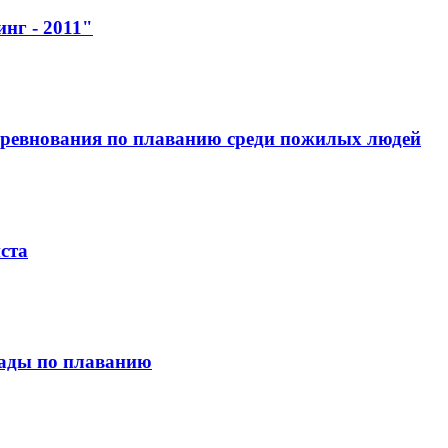
нг - 2011"
соревнования по плаванию среди пожилых людей
ста
иады по плаванию