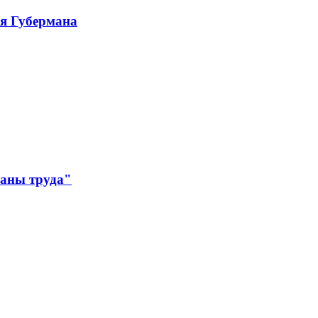
ря Губермана
раны труда"