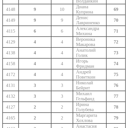
Волдайкин
Диана
4148
9
10
69
Куприна
Денис
4149
9
9
70
Лавриненко
Александра
4115
6
6
71
Михина
Вероника
4129
4
4
72
Макарова
Анатолий
4138
4
4
73
Голик
Игорь
4158
4
4
74
Фридман
Андрей
4172
4
4
75
Поветкин
Николай
4131
3
3
76
Бейрит
Михаил
4132
3
3
77
Гельфанд
Ирина
4127
2
2
78
Голубева
Маргарита
4165
2
2
79
Хохлова
Анастасия