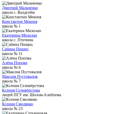
Дмитрий Мальченко
школа с. Валдгейм
Константин Мекеня
школа № 1
Екатерина Михолап
школа c. Птичник
Сабина Пищец
школа № 11
Алёна Попова
школа № 6
Максим Пустовалов
школа № 7
Ксения Селивёрстова
лицей ПГУ им. Шолом-Алейхема
Ксения Смолянко
школа № 23