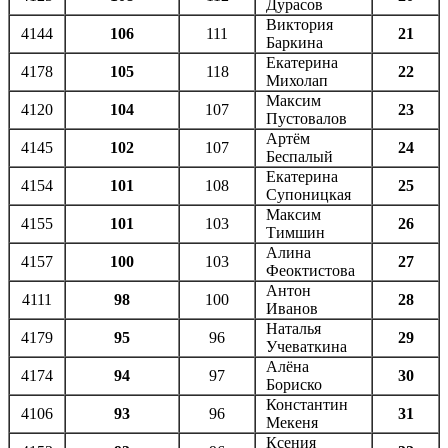
Дурасов
Виктория
4144
106
111
21
Баркина
Екатерина
4178
105
118
22
Михолап
Максим
4120
104
107
23
Пустовалов
Артём
4145
102
107
24
Беспалый
Екатерина
4154
101
108
25
Супоницкая
Максим
4155
101
103
26
Тимшин
Алина
4157
100
103
27
Феоктистова
Антон
4111
98
100
28
Иванов
Наталья
4179
95
96
29
Учеваткина
Алёна
4174
94
97
30
Бориско
Константин
4106
93
96
31
Мекеня
Ксения