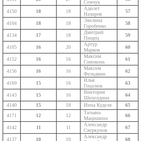
Семчук
Адилет
4150
18
18
57
Назиров
Эвелина
4104
18
18
58
Горобенко
Дмитрий
4134
17
18
59
Пищец
Артур
4105
16
20
60
Марков
Максим
4152
16
16
61
Сивоконь
Максим
4156
16
16
62
Фельдман
Илья
4169
15
16
63
Гоцалюк
Виктория
4143
15
16
64
Шихолдина
4140
15
18
Инна Куделя
65
Татьяна
4171
12
12
66
Мацишина
Александр
4142
11
11
67
Сверкунов
Александр
4137
10
10
68