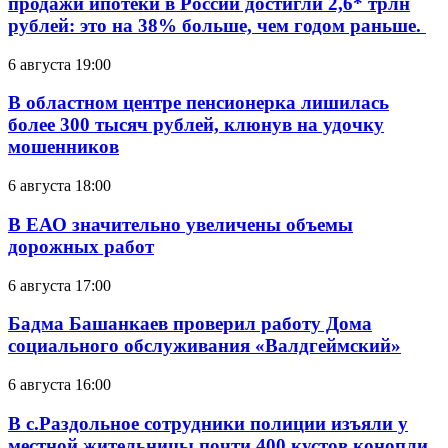
продажи ипотеки в России достигли 2,6* трлн
рублей: это на 38% больше, чем годом раньше.
6 августа 19:00
В областном центре пенсионерка лишилась
более 300 тысяч рублей, клюнув на удочку
мошенников
6 августа 18:00
В ЕАО значительно увеличены объемы
дорожных работ
6 августа 17:00
Бадма Башанкаев проверил работу Дома
социального обслуживания «Валдгеймский»
6 августа 16:00
В с.Раздольное сотрудники полиции изъяли у
местной жительницы почти 400 кустов конопли