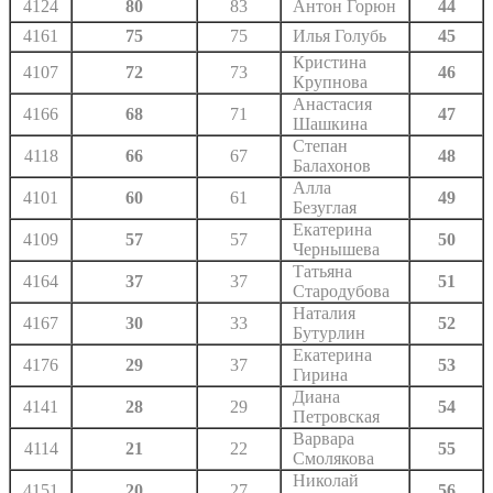
4124
80
83
Антон Горюн
44
4161
75
75
Илья Голубь
45
Кристина
4107
72
73
46
Крупнова
Анастасия
4166
68
71
47
Шашкина
Степан
4118
66
67
48
Балахонов
Алла
4101
60
61
49
Безуглая
Екатерина
4109
57
57
50
Чернышева
Татьяна
4164
37
37
51
Стародубова
Наталия
4167
30
33
52
Бутурлин
Екатерина
4176
29
37
53
Гирина
Диана
4141
28
29
54
Петровская
Варвара
4114
21
22
55
Смолякова
Николай
4151
20
27
56