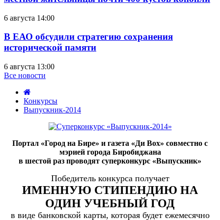
6 августа 14:00
В ЕАО обсудили стратегию сохранения
исторической памяти
6 августа 13:00
Все новости
Конкурсы
Выпускник-2014
Суперконкурс
среда,
«Выпускник-2014»,
09
2-
Портал «Город на Бире» и газета «Ди Вох» совместно с
апреля
й
мэрией города Биробиджана
2014
этап:
в шестой раз проводят суперконкурс «Выпускник»
15:32
портфолио
Победитель конкурса получает
ИМЕННУЮ СТИПЕНДИЮ НА
ОДИН УЧЕБНЫЙ ГОД
в виде банковской карты, которая будет ежемесячно