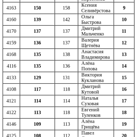
Ксения
4163
150
158
9
Селивёрстова
Ольга
4160
139
142
10
Быстрова
Дмитрий
4170
137
137
11
Мальченко
Валерия
4159
136
137
12
Щетнёва
Анастасия
4168
135
138
13
Владимирова
Алёна
4116
135
136
14
Попова
Виктория
4133
129
131
15
Кукланова
Дмитрий
4108
117
118
16
Кутовой
Наталья
4121
114
114
17
Суховая
Евгений
4122
113
118
18
Туленков
Алёна
4146
109
113
19
Грищёва
Павел
4125
108
112
20