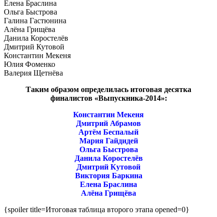
Елена Браслина
Ольга Быстрова
Галина Гастюнина
Алёна Грищёва
Данила Коростелёв
Дмитрий Кутовой
Константин Мекеня
Юлия Фоменко
Валерия Щетнёва
Таким образом определилась итоговая десятка
финалистов «Выпускника-2014»:
Константин Мекеня
Дмитрий Абрамов
Артём Беспалый
Мария Гайдидей
Ольга Быстрова
Данила Коростелёв
Дмитрий Кутовой
Виктория Баркина
Елена Браслина
Алёна Грищёва
{spoiler title=Итоговая таблица второго этапа opened=0}