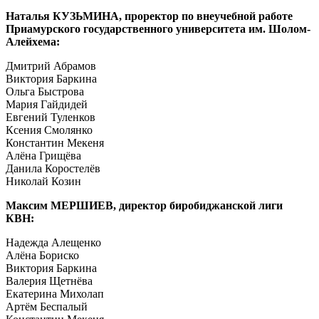
Наталья КУЗЬМИНА, проректор по внеучебной работе
Приамурского государственного университета им. Шолом-
Алейхема
:
Дмитрий Абрамов
Виктория Баркина
Ольга Быстрова
Мария Гайдидей
Евгений Туленков
Ксения Смолянко
Константин Мекеня
Алёна Грищёва
Данила Коростелёв
Николай Козин
Максим МЕРШИЕВ, директор биробиджанской лиги
КВН
:
Надежда Алещенко
Алёна Бориско
Виктория Баркина
Валерия Щетнёва
Екатерина Михолап
Артём Беспалый