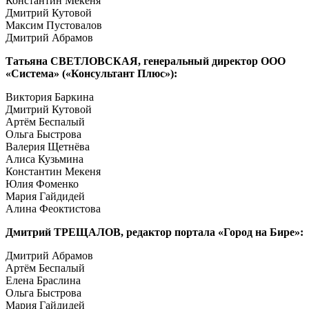
Константин Мекеня
Дмитрий Кутовой
Максим Пустовалов
Дмитрий Абрамов
Татьяна СВЕТЛОВСКАЯ, генеральный директор ООО
«Система» («Консультант Плюс»)
:
Виктория Баркина
Дмитрий Кутовой
Артём Беспалый
Ольга Быстрова
Валерия Щетнёва
Алиса Кузьмина
Константин Мекеня
Юлия Фоменко
Мария Гайдидей
Алина Феоктистова
Дмитрий ТРЕЩАЛОВ, редактор портала «Город на Бире»
:
Дмитрий Абрамов
Артём Беспалый
Елена Браслина
Ольга Быстрова
Мария Гайдидей