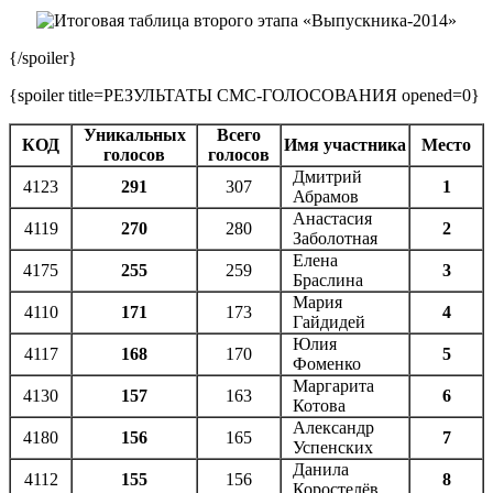
{/spoiler}
{spoiler title=РЕЗУЛЬТАТЫ СМС-ГОЛОСОВАНИЯ opened=0}
Уникальных
Всего
КОД
Имя участника
Место
голосов
голосов
Дмитрий
4123
291
307
1
Абрамов
Анастасия
4119
270
280
2
Заболотная
Елена
4175
255
259
3
Браслина
Мария
4110
171
173
4
Гайдидей
Юлия
4117
168
170
5
Фоменко
Маргарита
4130
157
163
6
Котова
Александр
4180
156
165
7
Успенских
Данила
4112
155
156
8
Коростелёв