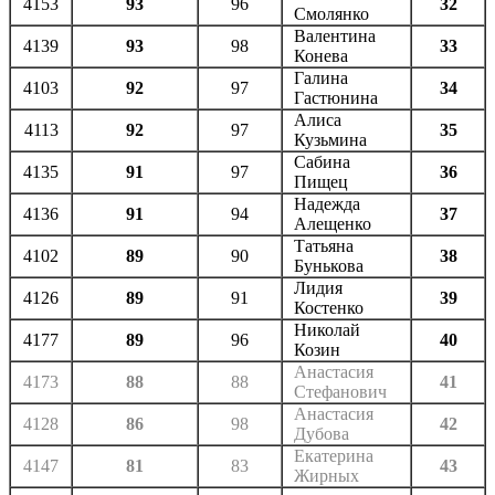
4153
93
96
32
Смолянко
Валентина
4139
93
98
33
Конева
Галина
4103
92
97
34
Гастюнина
Алиса
4113
92
97
35
Кузьмина
Сабина
4135
91
97
36
Пищец
Надежда
4136
91
94
37
Алещенко
Татьяна
4102
89
90
38
Бунькова
Лидия
4126
89
91
39
Костенко
Николай
4177
89
96
40
Козин
Анастасия
4173
88
88
41
Стефанович
Анастасия
4128
86
98
42
Дубова
Екатерина
4147
81
83
43
Жирных