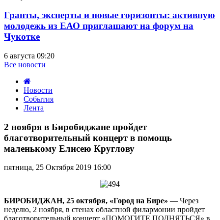
Гранты, эксперты и новые горизонты: активную
молодежь из ЕАО приглашают на форум на
Чукотке
6 августа 09:20
Все новости
Новости
События
Лента
2
ноября
2 ноября в Биробиджане пройдет
в
благотворительный концерт в помощь
Биробиджане
маленькому Елисею Круглову
пройдет
благотворительный
пятница, 25 Октября 2019 16:00
концерт
в
помощь
маленькому
БИРОБИДЖАН, 25 октября, «Город на Бире»
— Через
Елисею
неделю, 2 ноября, в стенах областной филармонии пройдет
Круглову
благотворительный концерт «ПОМОГИТЕ ПОДНЯТЬСЯ» в