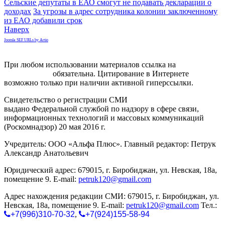
Сельские депутаты в ЕАО смогут не подавать декларации о
доходах
За угрозы в адрес сотрудника колонии заключенному
из ЕАО добавили срок
Наверх
Joomla SEF URLs by Artio
При любом использовании материалов ссылка на
gorodnabire.ru
обязательна. Цитирование в Интернете
возможно только при наличии активной гиперссылки.
Свидетельство о регистрации СМИ
ЭЛ № ФС 77-65771
выдано Федеральной службой по надзору в сфере связи,
информационных технологий и массовых коммуникаций
(Роскомнадзор) 20 мая 2016 г.
Учредитель: ООО «Альфа Плюс». Главный редактор: Петрук
Александр Анатольевич
Юридический адрес: 679015, г. Биробиджан, ул. Невская, 18а,
помещение 9. E-mail:
petruk120@gmail.com
Адрес нахождения редакции СМИ: 679015, г. Биробиджан, ул.
Невская, 18а, помещение 9. E-mail:
petruk120@gmail.com
Тел.:
+7(996)310-70-32
,
+7(924)155-58-94