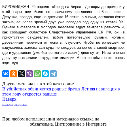
несовершеннолетней,
БИРОБИДЖАН. 29 апреля. «Город на Бире» - До поры до времени у
побоях
этой пары все было по взаимному согласию: любовь, секс...
и
Девушка, правда, еще не достигла 16-летия, а значит, согласно букве
незаконном
закона, ее более зрелый друг уже попадал под одну из статей УК.
лишении
Однако в феврале в молодом человеке вдруг взыграла ревность и,
свободы
как сообщает областное Следственное управление СК РФ, он «в
присутствии свидетелей, избил потерпевшую руками, ногами,
деревянным черенком от лопаты, стулом». Чтобы потерпевшей не
вздумалось жаловаться куда не следует, запер ее в своей квартире,
где и удерживал (уже без всякого согласия) двое суток. Из заточения
девушку вызволили сотрудники милиции. А вот ее «бывшего» теперь
ждет суд.
Другие материалы в этой категории:
В убийствах обвиняются родные братья
Летняя навигация в
этом году откроется раньше
Наверх
Joomla SEF URLs by Artio
При любом использовании материалов ссылка на
gorodnabire.ru
обязательна. Цитирование в Интернете