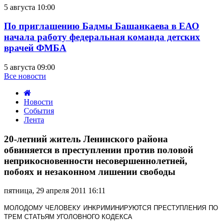
5 августа 10:00
По приглашению Бадмы Башанкаева в ЕАО
начала работу федеральная команда детских
врачей ФМБА
5 августа 09:00
Все новости
Новости
События
Лента
20-
летний
20-летний житель Ленинского района
житель
обвиняется в преступлении против половой
Ленинского
неприкосновенности несовершеннолетней,
района
побоях и незаконном лишении свободы
обвиняется
в
преступлении
пятница, 29 апреля 2011 16:11
против
половой
МОЛОДОМУ ЧЕЛОВЕКУ ИНКРИМИНИРУЮТСЯ ПРЕСТУПЛЕНИЯ ПО
неприкосновенности
ТРЕМ СТАТЬЯМ УГОЛОВНОГО КОДЕКСА