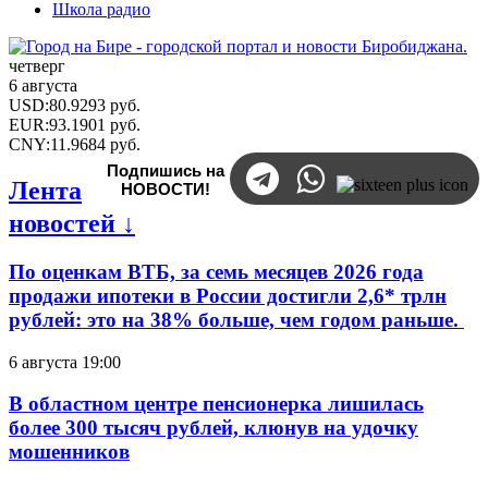
Школа радио
четверг
6 августа
USD
:
80.9293
руб.
EUR
:
93.1901
руб.
CNY
:
11.9684
руб.
Подпишись на
Лента
НОВОСТИ!
новостей ↓
По оценкам ВТБ, за семь месяцев 2026 года
продажи ипотеки в России достигли 2,6* трлн
рублей: это на 38% больше, чем годом раньше.
6 августа 19:00
В областном центре пенсионерка лишилась
более 300 тысяч рублей, клюнув на удочку
мошенников