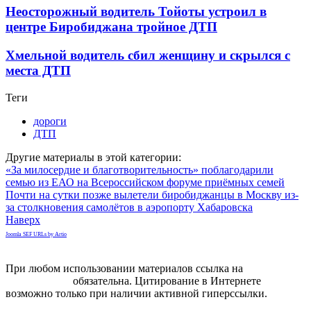
Неосторожный водитель Тойоты устроил в
центре Биробиджана тройное ДТП
Хмельной водитель сбил женщину и скрылся с
места ДТП
Теги
дороги
ДТП
Другие материалы в этой категории:
«За милосердие и благотворительность» поблагодарили
семью из ЕАО на Всероссийском форуме приёмных семей
Почти на сутки позже вылетели биробиджанцы в Москву из-
за столкновения самолётов в аэропорту Хабаровска
Наверх
Joomla SEF URLs by Artio
При любом использовании материалов ссылка на
gorodnabire.ru
обязательна. Цитирование в Интернете
возможно только при наличии активной гиперссылки.