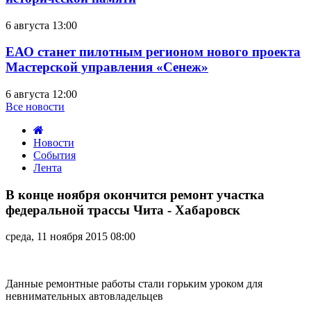
6 августа 13:00
ЕАО станет пилотным регионом нового проекта
Мастерской управления «Сенеж»
6 августа 12:00
Все новости
Новости
События
Лента
В
конце
В конце ноября окончится ремонт участка
ноября
федеральной трассы Чита - Хабаровск
окончится
ремонт
среда, 11 ноября 2015 08:00
участка
федеральной
трассы
Чита
Данные ремонтные работы стали горьким уроком для
-
невнимательных автовладельцев
Хабаровск