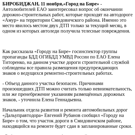
БИРОБИДЖАН, 11 ноября,«Город на Бире»
-
Автолюбителей ЕАО заинтересовал вопрос об окончании
дорожно-строительных работ, которые проходят на автодороге
«Амур» на территории Смидовичского района. Именно это
место явилось местом двух ДТП только за текущий месяц, в
одном из которых автоледи получила телесные повреждения.
Как рассказала «Городу на Бире» госинспектор группы
пропаганды БДД ОГИБДД УМВД России по ЕАО Елена
Титоренко, на данном участке дороги строительной службой
соблюдены все правила размещения предупреждающих
знаков о ведущихся ремонтно-строительных работах.
- Объезд данного участка безопасен. Причинами
произошедших ДТП можно считать только невнимательность,
или же пренебрежение указаниям размещённых дорожных
знаков, - уточнила Елена Геннадьевна.
Начальник отдела развития и ремонта автомобильных дорог
«Дальуправтодора» Евгений Рубанов сообщил «Городу на
Бире» о том, что участок дороги в Смидовичском районе,
находящийся на ремонте будет сдан в запланированные сроки.