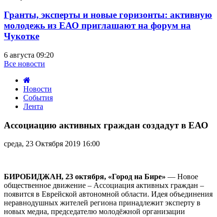
Гранты, эксперты и новые горизонты: активную
молодежь из ЕАО приглашают на форум на
Чукотке
6 августа 09:20
Все новости
Новости
События
Лента
Ассоциацию
активных
Ассоциацию активных граждан создадут в ЕАО
граждан
создадут
среда, 23 Октября 2019 16:00
в
ЕАО
БИРОБИДЖАН, 23 октября, «Город на Бире»
— Новое
общественное движение – Ассоциация активных граждан –
появится в Еврейской автономной области. Идея объединения
неравнодушных жителей региона принадлежит эксперту в
новых медиа, председателю молодёжной организации