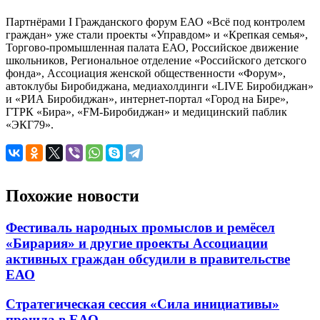
Партнёрами I Гражданского форум ЕАО «Всё под контролем
граждан» уже стали проекты «Управдом» и «Крепкая семья»,
Торгово-промышленная палата ЕАО, Российское движение
школьников, Региональное отделение «Российского детского
фонда», Ассоциация женской общественности «Форум»,
автоклубы Биробиджана, медиахолдинги «LIVE Биробиджан»
и «РИА Биробиджан», интернет-портал «Город на Бире»,
ГТРК «Бира», «FM-Биробиджан» и медицинский паблик
«ЭКГ79».
Похожие новости
Фестиваль народных промыслов и ремёсел
«Бирария» и другие проекты Ассоциации
активных граждан обсудили в правительстве
ЕАО
Стратегическая сессия «Сила инициативы»
прошла в ЕАО