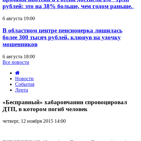
рублей: это на 38% больше, чем годом раньше.
6 августа 19:00
В областном центре пенсионерка лишилась
более 300 тысяч рублей, клюнув на удочку
мошенников
6 августа 18:00
Все новости
Новости
События
Лента
«Бесправный»
хабаровчанин
«Бесправный» хабаровчанин спровоцировал
спровоцировал
ДТП, в котором погиб человек
ДТП,
в
четверг, 12 ноября 2015 14:00
котором
погиб
человек