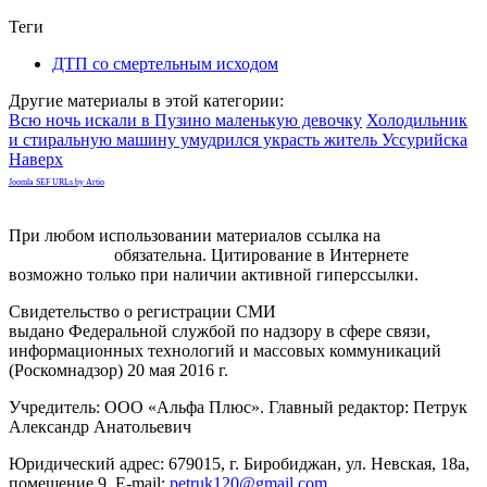
Теги
ДТП со смертельным исходом
Другие материалы в этой категории:
Всю ночь искали в Пузино маленькую девочку
Холодильник
и стиральную машину умудрился украсть житель Уссурийска
Наверх
Joomla SEF URLs by Artio
При любом использовании материалов ссылка на
gorodnabire.ru
обязательна. Цитирование в Интернете
возможно только при наличии активной гиперссылки.
Свидетельство о регистрации СМИ
ЭЛ № ФС 77-65771
выдано Федеральной службой по надзору в сфере связи,
информационных технологий и массовых коммуникаций
(Роскомнадзор) 20 мая 2016 г.
Учредитель: ООО «Альфа Плюс». Главный редактор: Петрук
Александр Анатольевич
Юридический адрес: 679015, г. Биробиджан, ул. Невская, 18а,
помещение 9. E-mail:
petruk120@gmail.com