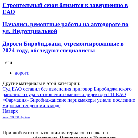
Строительный сезон близится к завершению в
ЕАО
Начались ремонтные работы на автодороге по
ул. Индустриальной
Дороги Биробиджана, отремонтированные в
2024 году, обследуют специалисты
Теги
дороги
Другие материалы в этой категории:
Суд ЕАО оставил без изменения приговор Биробиджанского
районного суда в отношении бывшего директора ГП ЕАО
«Фармация»
Биробиджанские парикмахеры узнали последние
мировые тенденции в моде
Наверх
Joomla SEF URLs by Artio
При любом использовании материалов ссылка на