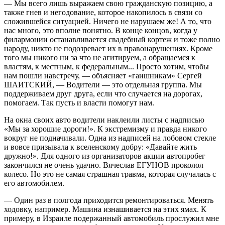
— Мы всего лишь выражаем свою гражданскую позицию, а
также гнев и негодование, которое накопилось в связи со
сложившейся ситуацией. Ничего не нарушаем же! А то, что
нас много, это вполне понятно. В конце концов, когда у
филармонии останавливается свадебный кортеж и тоже полно
народу, никто не подозревает их в правонарушениях. Кроме
того мы никого ни за что не агитируем, а обращаемся к
властям, к местным, к федеральным... Просто хотим, чтобы
нам пошли навстречу, — объясняет «гаишникам» Сергей
ШАИТСКИЙ, — Водители — это отдельная группа. Мы
поддерживаем друг друга, если что случается на дорогах,
помогаем. Так пусть и власти помогут нам.
На окна своих авто водители наклеили листы с надписью
«Мы за хорошие дороги!». К экстремизму и правда никого
вокруг не подначивали. Одна из надписей на лобовом стекле
и вовсе призывала к вселенскому добру: «Давайте жить
дружно!». Для одного из организаторов акции автопробег
закончился не очень удачно. Вячеслав ЕГУНОВ проколол
колесо. Но это не самая страшная травма, которая случалась с
его автомобилем.
— Один раз в полгода приходится ремонтироваться. Менять
ходовку, например. Машина изнашивается на этих ямах. К
примеру, в Израиле подержанный автомобиль прослужил мне