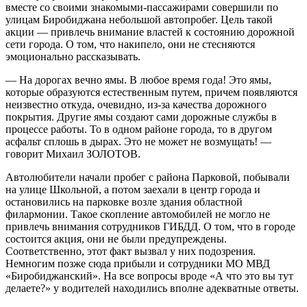
вместе со своими знакомыми-пассажирами совершили по
улицам Биробиджана небольшой автопробег. Цель такой
акции — привлечь внимание властей к состоянию дорожной
сети города. О том, что накипело, они не стесняются
эмоционально рассказывать.
— На дорогах вечно ямы. В любое время года! Это ямы,
которые образуются естественным путем, причем появляются
неизвестно откуда, очевидно, из-за качества дорожного
покрытия. Другие ямы создают сами дорожные службы в
процессе работы. То в одном районе города, то в другом
асфальт сплошь в дырах. Это не может не возмущать! —
говорит Михаил ЗОЛОТОВ.
Автолюбители начали пробег с района Парковой, побывали
на улице Школьной, а потом заехали в центр города и
остановились на парковке возле здания областной
филармонии. Такое скопление автомобилей не могло не
привлечь внимания сотрудников ГИБДД. О том, что в городе
состоится акция, они не были предупреждены.
Соответственно, этот факт вызвал у них подозрения.
Немногим позже сюда прибыли и сотрудники МО МВД
«Биробиджанский». На все вопросы вроде «А что это вы тут
делаете?» у водителей находились вполне адекватные ответы.