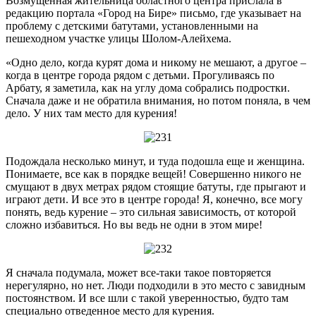
Возмущенная жительница областного центра прислала в
редакцию портала «Город на Бире» письмо, где указывает на
проблему с детскими батутами, установленными на
пешеходном участке улицы Шолом-Алейхема.
«Одно дело, когда курят дома и никому не мешают, а другое –
когда в центре города рядом с детьми. Прогуливаясь по
Арбату, я заметила, как на углу дома собрались подростки.
Сначала даже и не обратила внимания, но потом поняла, в чем
дело. У них там место для курения!
Подождала несколько минут, и туда подошла еще и женщина.
Понимаете, все как в порядке вещей! Совершенно никого не
смущают в двух метрах рядом стоящие батуты, где прыгают и
играют дети. И все это в центре города! Я, конечно, все могу
понять, ведь курение – это сильная зависимость, от которой
сложно избавиться. Но вы ведь не одни в этом мире!
Я сначала подумала, может все-таки такое повторяется
нерегулярно, но нет. Люди подходили в это место с завидным
постоянством. И все шли с такой уверенностью, будто там
специально отведенное место для курения.