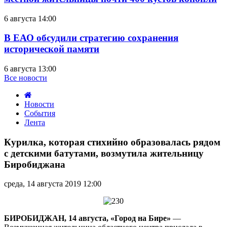
6 августа 14:00
В ЕАО обсудили стратегию сохранения
исторической памяти
6 августа 13:00
Все новости
Новости
События
Лента
Курилка,
которая
Курилка, которая стихийно образовалась рядом
стихийно
с детскими батутами, возмутила жительницу
образовалась
Биробиджана
рядом
с
среда, 14 августа 2019 12:00
детскими
батутами,
возмутила
жительницу
БИРОБИДЖАН, 14 августа, «Город на Бире»
—
Биробиджана