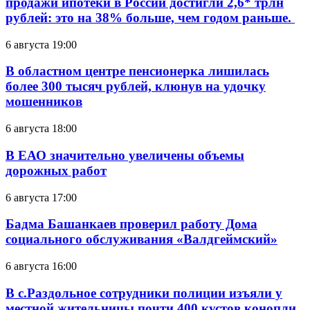
продажи ипотеки в России достигли 2,6* трлн
рублей: это на 38% больше, чем годом раньше.
6 августа 19:00
В областном центре пенсионерка лишилась
более 300 тысяч рублей, клюнув на удочку
мошенников
6 августа 18:00
В ЕАО значительно увеличены объемы
дорожных работ
6 августа 17:00
Бадма Башанкаев проверил работу Дома
социального обслуживания «Валдгеймский»
6 августа 16:00
В с.Раздольное сотрудники полиции изъяли у
местной жительницы почти 400 кустов конопли