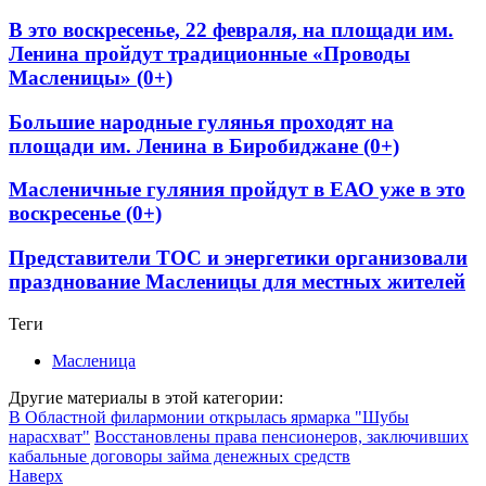
В это воскресенье, 22 февраля, на площади им.
Ленина пройдут традиционные «Проводы
Масленицы» (0+)
Большие народные гулянья проходят на
площади им. Ленина в Биробиджане (0+)
Масленичные гуляния пройдут в ЕАО уже в это
воскресенье (0+)
Представители ТОС и энергетики организовали
празднование Масленицы для местных жителей
Теги
Масленица
Другие материалы в этой категории:
В Областной филармонии открылась ярмарка "Шубы
нарасхват"
Восстановлены права пенсионеров, заключивших
кабальные договоры займа денежных средств
Наверх