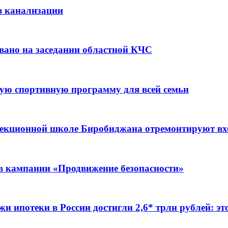
в канализации
вано на заседании областной КЧС
ую спортивную программу для всей семьи
ррекционной школе Биробиджана отремонтируют в
ов кампании «Продвижение безопасности»
жи ипотеки в России достигли 2,6* трлн рублей: э