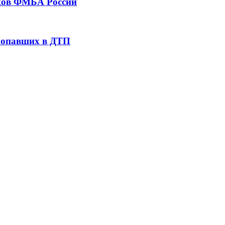
тков ФМБА России
 попавших в ДТП