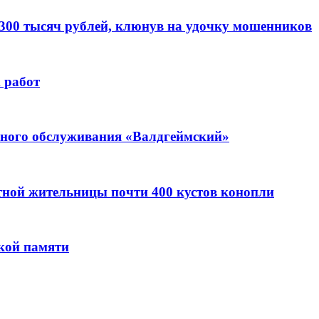
 300 тысяч рублей, клюнув на удочку мошенников
 работ
ьного обслуживания «Валдгеймский»
стной жительницы почти 400 кустов конопли
кой памяти