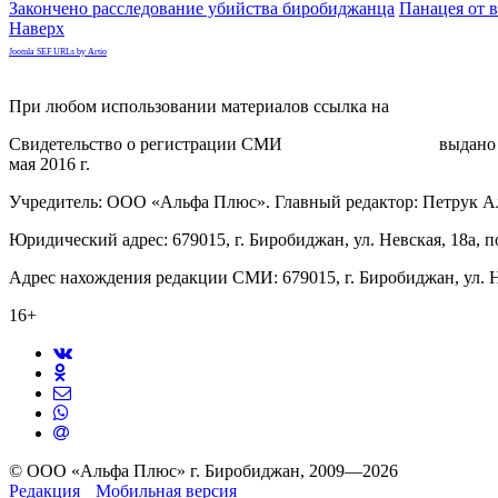
Закончено расследование убийства биробиджанца
Панацея от в
Наверх
Joomla SEF URLs by Artio
При любом использовании материалов ссылка на
gorodnabire.ru
Свидетельство о регистрации СМИ
ЭЛ № ФС 77-65771
выдано 
мая 2016 г.
Учредитель: ООО «Альфа Плюс». Главный редактор: Петрук А
Юридический адрес: 679015, г. Биробиджан, ул. Невская, 18а, п
Адрес нахождения редакции СМИ: 679015, г. Биробиджан, ул. Н
16+
© ООО «Альфа Плюс» г. Биробиджан, 2009—2026
Редакция
Мобильная версия