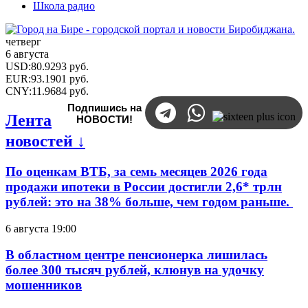
Школа радио
четверг
6 августа
USD
:
80.9293
руб.
EUR
:
93.1901
руб.
CNY
:
11.9684
руб.
Подпишись на
Лента
НОВОСТИ!
новостей ↓
По оценкам ВТБ, за семь месяцев 2026 года
продажи ипотеки в России достигли 2,6* трлн
рублей: это на 38% больше, чем годом раньше.
6 августа 19:00
В областном центре пенсионерка лишилась
более 300 тысяч рублей, клюнув на удочку
мошенников