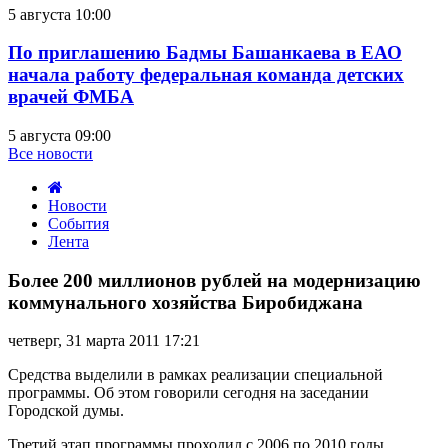
5 августа 10:00
По приглашению Бадмы Башанкаева в ЕАО
начала работу федеральная команда детских
врачей ФМБА
5 августа 09:00
Все новости
Новости
События
Лента
Более
200
Более 200 миллионов рублей на модернизацию
миллионов
коммунального хозяйства Биробиджана
рублей
на
четверг, 31 марта 2011 17:21
модернизацию
коммунального
Средства выделили в рамках реализации специальной
хозяйства
программы. Об этом говорили сегодня на заседании
Биробиджана
Городской думы.
Третий этап программы проходил с 2006 по 2010 годы.