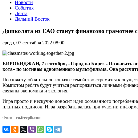
Новости
События
Лента
Дальний Восток
Дошколята
из
Дошколята из ЕАО станут финансово грамотнее 
ЕАО
станут
среда, 07 сентября 2022 08:00
финансово
грамотнее
с
помощью
БИРОБИДЖАН, 7 сентября, «Город на Бире» - Познавать ос
игры
кота» по мотивам одноименного мультфильма. Она рассчита
по
мотивам
По сюжету, обаятельное кошачье семейство стремится к осуще
мультсериала
Компотом ребята будут учиться распоряжаться личными финанс
«Три
связаны экономика и экология.
кота»
Игра просто и нескучно доносит идеи осознанного потреблени
платных подписок. Игра разрабатывалась при участии информ
Фото – ru.freepik.com