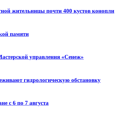
стной жительницы почти 400 кустов конопли
кой памяти
Мастерской управления «Сенеж»
леживают гидрологическую обстановку
е с 6 по 7 августа