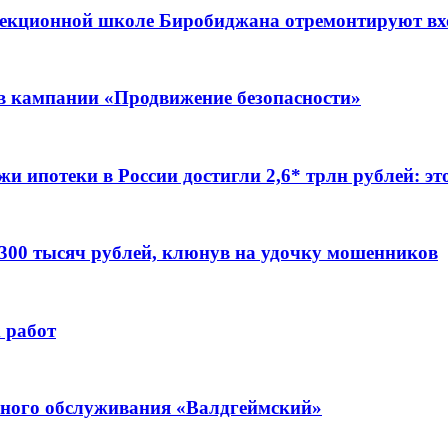
ррекционной школе Биробиджана отремонтируют в
ов кампании «Продвижение безопасности»
жи ипотеки в России достигли 2,6* трлн рублей: э
 300 тысяч рублей, клюнув на удочку мошенников
 работ
ьного обслуживания «Валдгеймский»