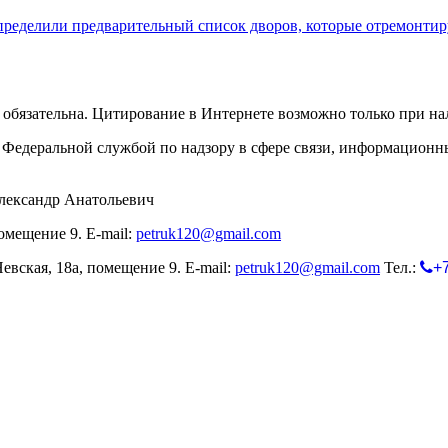
ределили предварительный список дворов, которые отремонтир
обязательна. Цитирование в Интернете возможно только при н
Федеральной службой по надзору в сфере связи, информационн
лександр Анатольевич
омещение 9. E-mail:
petruk120@gmail.com
евская, 18а, помещение 9. E-mail:
petruk120@gmail.com
Тел.:
+