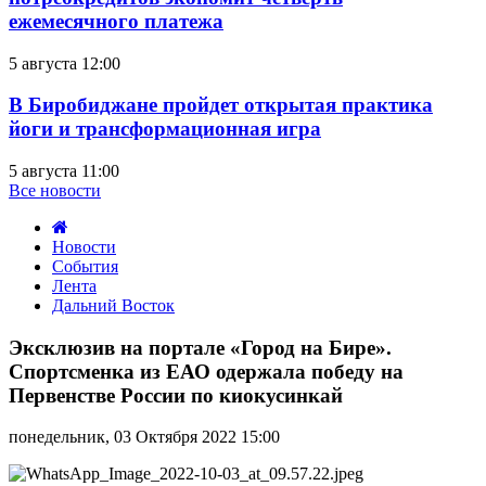
ежемесячного платежа
5 августа 12:00
В Биробиджане пройдет открытая практика
йоги и трансформационная игра
5 августа 11:00
Все новости
Новости
События
Лента
Дальний Восток
Эксклюзив
на
Эксклюзив на портале «Город на Бире».
портале
Спортсменка из ЕАО одержала победу на
«Город
Первенстве России по киокусинкай
на
Бире».
понедельник, 03 Октября 2022 15:00
Спортсменка
из
ЕАО