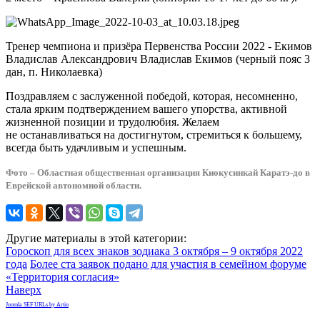
Тренер чемпиона и призёра Первенства России 2022 - Екимов
Владислав Александрович Владислав Екимов (черный пояс 3
дан, п. Николаевка)
Поздравляем с заслуженной победой, которая, несомненно,
стала ярким подтверждением вашего упорства, активной
жизненной позиции и трудолюбия. Желаем
не останавливаться на достигнутом, стремиться к большему,
всегда быть удачливым и успешным.
Фото – Областная общественная организация Киокусинкай Каратэ-до в
Еврейской автономной области.
Другие материалы в этой категории:
Гороскоп для всех знаков зодиака 3 октября – 9 октября 2022
года
Более ста заявок подано для участия в семейном форуме
«Территория согласия»
Наверх
Joomla SEF URLs by Artio