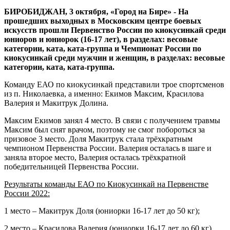
одержала
БИРОБИДЖАН, 3 октября, «Город на Бире» - На
победу
прошедших выходных в Московским центре боевых
на
искусств прошли Первенство России по киокусинкай среди
Первенстве
юниоров и юниорок (16-17 лет), в разделах: весовые
России
категории, ката, ката-группа и Чемпионат России по
по
киокусинкай среди мужчин и женщин, в разделах: весовые
киокусинкай
категории, ката, ката-группа.
Команду ЕАО по киокусинкай представили трое спортсменов
из п. Николаевка, а именно: Екимов Максим, Красилова
Валерия и Макитрук Долина.
Максим Екимов занял 4 место. В связи с получением травмы
Максим был снят врачом, поэтому не смог побороться за
призовое 3 место. Доля Макитрук стала трёхкратным
чемпионом Первенства России. Валерия осталась в шаге и
заняла второе место, Валерия осталась трёхкратной
победительницей Первенства России.
Результаты команды ЕАО по Киокусинкай на Первенстве
России 2022:
1 место – Макитрук Доля (юниорки 16-17 лет до 50 кг);
2 место – Красилова Валерия (юниорки 16-17 лет до 60 кг).