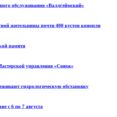
ьного обслуживания «Валдгеймский»
стной жительницы почти 400 кустов конопли
кой памяти
Мастерской управления «Сенеж»
леживают гидрологическую обстановку
е с 6 по 7 августа