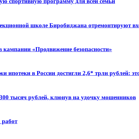
ую спортивную программу для всей семьи
ррекционной школе Биробиджана отремонтируют в
ов кампании «Продвижение безопасности»
жи ипотеки в России достигли 2,6* трлн рублей: э
 300 тысяч рублей, клюнув на удочку мошенников
 работ