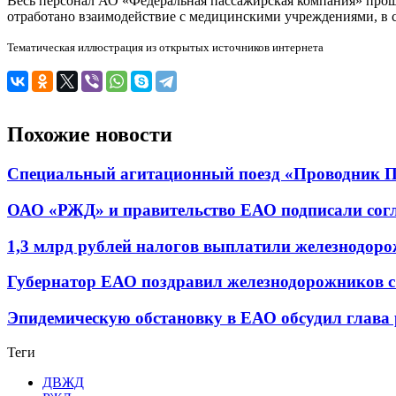
Весь персонал АО «Федеральная пассажирская компания» прош
отработано взаимодействие с медицинскими учреждениями, в 
Тематическая иллюстрация из открытых источников интернета
Похожие новости
Специальный агитационный поезд «Проводник По
ОАО «РЖД» и правительство ЕАО подписали согла
1,3 млрд рублей налогов выплатили железнодоро
Губернатор ЕАО поздравил железнодорожников 
Эпидемическую обстановку в ЕАО обсудил глава 
Теги
ДВЖД