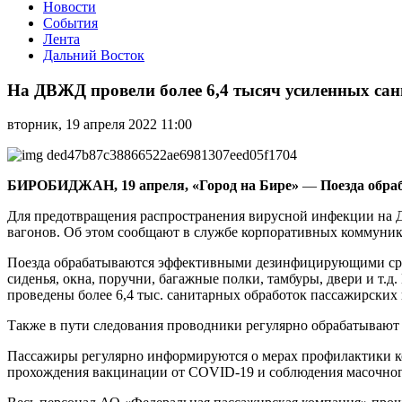
Новости
События
Лента
Дальний Восток
На
ДВЖД
На ДВЖД провели более 6,4 тысяч усиленных са
провели
более
вторник, 19 апреля 2022 11:00
6,4
тысяч
усиленных
санитарных
БИРОБИДЖАН, 19 апреля, «Город на Бире»
—
Поезда обр
обработок
пассажирских
Для предотвращения распространения вирусной инфекции на Д
вагонов
вагонов. Об этом сообщают в службе корпоративных коммуник
Поезда обрабатываются эффективными дезинфицирующими сред
сиденья, окна, поручни, багажные полки, тамбуры, двери и т
проведены более 6,4 тыс. санитарных обработок пассажирских 
Также в пути следования проводники регулярно обрабатывают
Пассажиры регулярно информируются о мерах профилактики к
прохождения вакцинации от COVID-19 и соблюдения масочног