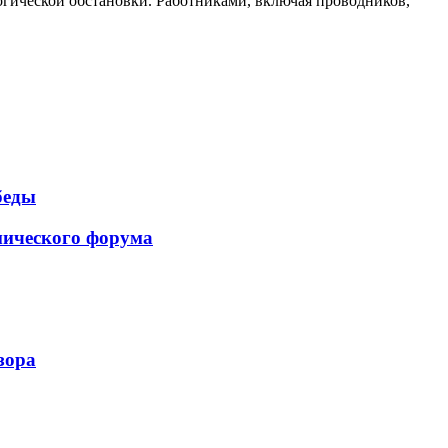
гической обстановки. Работниками, включая проводников,
беды
мического форума
зора