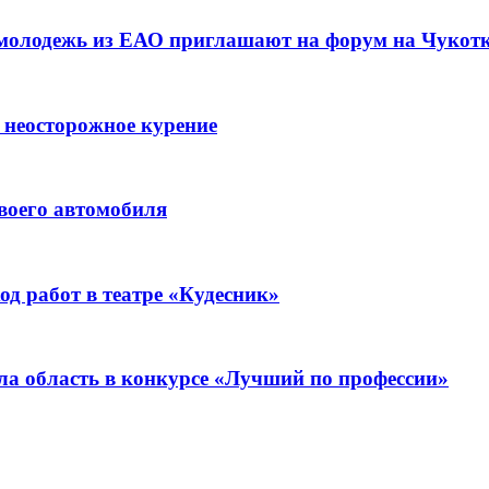
 молодежь из ЕАО приглашают на форум на Чукот
 неосторожное курение
воего автомобиля
д работ в театре «Кудесник»
ла область в конкурсе «Лучший по профессии»