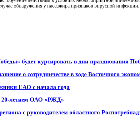
ел обучение действиям в условиях неблагоприятной эпидемиоло
случае обнаружения у пассажира признаков вирусной инфекции.
беды» будет курсировать в дни празднования По
шение о сотрудничестве в ходе Восточного эконо
жники ЕАО с начала года
с 20-летием ОАО «РЖД»
региона с руководителем областного Роспотребнад