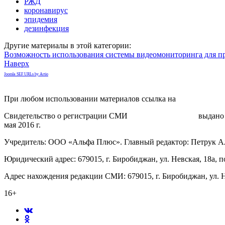
РЖД
коронавирус
эпидемия
дезинфекция
Другие материалы в этой категории:
Возможность использования системы видеомониторинга для п
Наверх
Joomla SEF URLs by Artio
При любом использовании материалов ссылка на
gorodnabire.ru
Свидетельство о регистрации СМИ
ЭЛ № ФС 77-65771
выдано 
мая 2016 г.
Учредитель: ООО «Альфа Плюс». Главный редактор: Петрук А
Юридический адрес: 679015, г. Биробиджан, ул. Невская, 18а, п
Адрес нахождения редакции СМИ: 679015, г. Биробиджан, ул. Н
16+