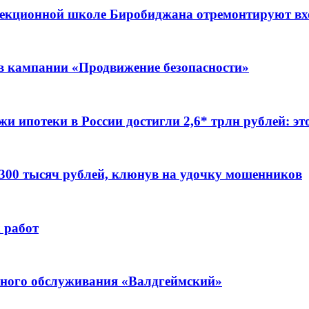
ррекционной школе Биробиджана отремонтируют в
ов кампании «Продвижение безопасности»
жи ипотеки в России достигли 2,6* трлн рублей: э
 300 тысяч рублей, клюнув на удочку мошенников
 работ
ьного обслуживания «Валдгеймский»