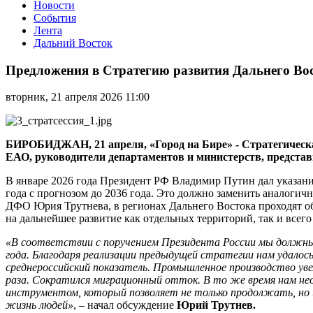
Новости
События
Лента
Дальний Восток
Предложения
в
Предложения в Стратегию развития Дальнего Во
Стратегию
развития
вторник, 21 апреля 2026 11:00
Дальнего
Востока
разработали
в
БИРОБИДЖАН, 21 апреля, «Город на Бире» - Стратегическа
ЕАО
ЕАО, руководители департаментов и министерств, представ
В январе 2026 года Президент РФ Владимир Путин дал указани
года с прогнозом до 2036 года. Это должно заменить аналогич
ДФО Юрия Трутнева, в регионах Дальнего Востока проходят об
на дальнейшее развитие как отдельных территорий, так и всего
«В соответствии с поручением Президента России мы должны 
года. Благодаря реализации предыдущей стратегии нам удалос
среднероссийский показатель. Промышленное производство увел
раза. Сократился миграционный отток. В то же время нам н
инструментом, который позволяет не только продолжать, но 
жизнь людей»
, – начал обсуждение
Юрий Трутнев.