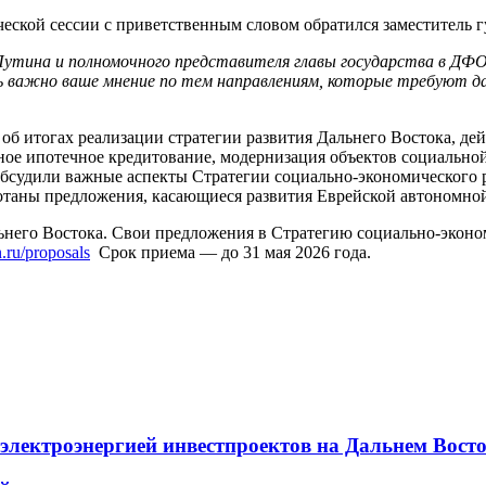
ческой сессии с приветственным словом обратился заместитель
Путина и полномочного представителя главы государства в ДФО
ень важно ваше мнение по тем направлениям, которые требуют д
б итогах реализации стратегии развития Дальнего Востока, де
ное ипотечное кредитование, модернизация объектов социально
обсудили важные аспекты Стратегии социально-экономического р
ботаны предложения, касающиеся развития Еврейской автономной
льнего Востока. Свои предложения в Стратегию социально-эконо
n.ru/proposals
Срок приема — до 31 мая 2026 года.
электроэнергией инвестпроектов на Дальнем Вост