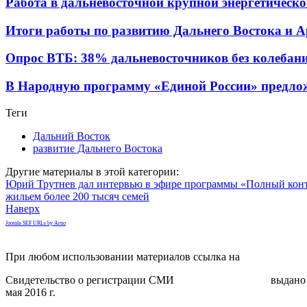
Работа в дальневосточной крупной энергетическ
Итоги работы по развитию Дальнего Востока и А
Опрос ВТБ: 38% дальневосточников без колебаний
В Народную программу «Единой России» предло
Теги
Дальний Восток
развитие Дальнего Востока
Другие материалы в этой категории:
Юрий Трутнев дал интервью в эфире программы «Полный кон
жильем более 200 тысяч семей
Наверх
Joomla SEF URLs by Artio
При любом использовании материалов ссылка на
gorodnabire.ru
Свидетельство о регистрации СМИ
ЭЛ № ФС 77-65771
выдано 
мая 2016 г.