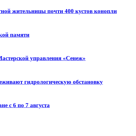
стной жительницы почти 400 кустов конопли
кой памяти
Мастерской управления «Сенеж»
леживают гидрологическую обстановку
е с 6 по 7 августа