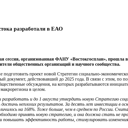
стока разработали в ЕАО
я сессия, организованная ФАНУ «Востокгосплан», прошла в
ители общественных организаций и научного сообщества.
е подготовить проект новой Стратегии социально-экономическо
ный документ, действовавший до 2025 года. В связи с этим, по 
щественные обсуждения, на которых разрабатываются инициатив
 макрорегиона в целом.
разработать и до 1 августа утвердить новую Стратегию социа
ь достичь неплохих результатов. За десять лет инвестиции в о
ичилось на 168%. Тоже больше, чем в среднем по России. Счита
еобходимо принять новую стратегию, и она должна стать не п
и повышать эффективность работы, стимулировать изменения, 