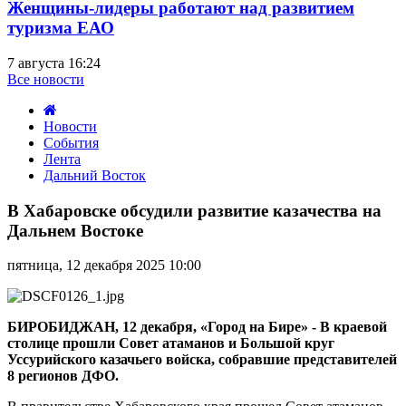
Женщины-лидеры работают над развитием
туризма ЕАО
7 августа 16:24
Все новости
Новости
События
Лента
Дальний Восток
В
Хабаровске
В Хабаровске обсудили развитие казачества на
обсудили
Дальнем Востоке
развитие
казачества
пятница, 12 декабря 2025 10:00
на
Дальнем
Востоке
БИРОБИДЖАН, 12 декабря, «Город на Бире» - В краевой
столице прошли Совет атаманов и Большой круг
Уссурийского казачьего войска, собравшие представителей
8 регионов ДФО.