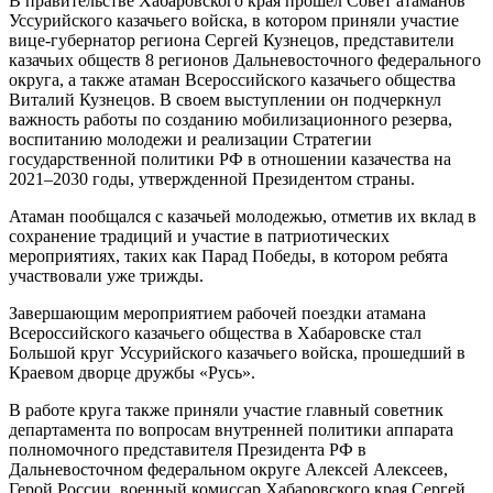
В правительстве Хабаровского края прошел Совет атаманов
Уссурийского казачьего войска, в котором приняли участие
вице-губернатор региона Сергей Кузнецов, представители
казачьих обществ 8 регионов Дальневосточного федерального
округа, а также атаман Всероссийского казачьего общества
Виталий Кузнецов. В своем выступлении он подчеркнул
важность работы по созданию мобилизационного резерва,
воспитанию молодежи и реализации Стратегии
государственной политики РФ в отношении казачества на
2021–2030 годы, утвержденной Президентом страны.
Атаман пообщался с казачьей молодежью, отметив их вклад в
сохранение традиций и участие в патриотических
мероприятиях, таких как Парад Победы, в котором ребята
участвовали уже трижды.
Завершающим мероприятием рабочей поездки атамана
Всероссийского казачьего общества в Хабаровске стал
Большой круг Уссурийского казачьего войска, прошедший в
Краевом дворце дружбы «Русь».
В работе круга также приняли участие главный советник
департамента по вопросам внутренней политики аппарата
полномочного представителя Президента РФ в
Дальневосточном федеральном округе Алексей Алексеев,
Герой России, военный комиссар Хабаровского края Сергей