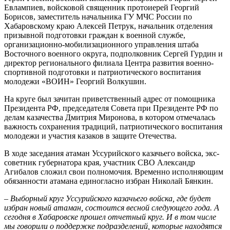
Евлампиев, войсковой священник протоиерей Георгий
Борисов, заместитель начальника ГУ МЧС России по
Хабаровскому краю Алексей Петрук, начальник отделения
призывной подготовки граждан к военной службе,
организационно-мобилизационного управления штаба
Восточного военного округа, подполковник Сергей Гурдин и
директор регионального филиала Центра развития военно-
спортивной подготовки и патриотического воспитания
молодежи «ВОИН» Георгий Волкушин.
На круге был зачитан приветственный адрес от помощника
Президента РФ, председателя Совета при Президенте РФ по
делам казачества Дмитрия Миронова, в котором отмечалась
важность сохранения традиций, патриотического воспитания
молодежи и участия казаков в защите Отечества.
В ходе заседания атаман Уссурийского казачьего войска, экс-
советник губернатора края, участник СВО Александр
Агибалов сложил свои полномочия. Временно исполняющим
обязанности атамана единогласно избран Николай Бянкин.
–
Выборный круг Уссурийского казачьего войска, где будет
избран новый атаман, состоится весной следующего года. А
сегодня в Хабаровске прошел отчетный круг. И в том числе
мы говорили о поддержке подразделений, которые находятся