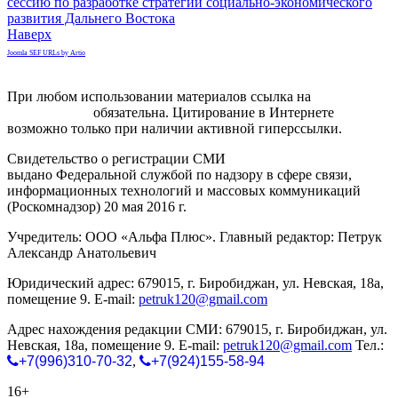
сессию по разработке стратегии социально-экономического
развития Дальнего Востока
Наверх
Joomla SEF URLs by Artio
При любом использовании материалов ссылка на
gorodnabire.ru
обязательна. Цитирование в Интернете
возможно только при наличии активной гиперссылки.
Свидетельство о регистрации СМИ
ЭЛ № ФС 77-65771
выдано Федеральной службой по надзору в сфере связи,
информационных технологий и массовых коммуникаций
(Роскомнадзор) 20 мая 2016 г.
Учредитель: ООО «Альфа Плюс». Главный редактор: Петрук
Александр Анатольевич
Юридический адрес: 679015, г. Биробиджан, ул. Невская, 18а,
помещение 9. E-mail:
petruk120@gmail.com
Адрес нахождения редакции СМИ: 679015, г. Биробиджан, ул.
Невская, 18а, помещение 9. E-mail:
petruk120@gmail.com
Тел.:
+7(996)310-70-32
,
+7(924)155-58-94
16+