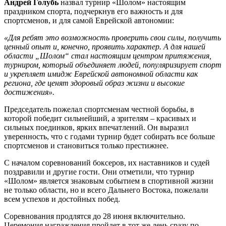
Андрей Голубь
назвал турнир «Шолом» настоящим
праздником спорта, подчеркнув его важность и для
спортсменов, и для самой Еврейской автономии:
«Для ребят это возможность проверить свои силы, получить
ценный опыт и, конечно, проявить характер. А для нашей
области „Шолом“ стал настоящим центром притяжения,
турниром, который объединяет людей, популяризирует спорт
и укрепляет имидж Еврейской автономной области как
региона, где ценят здоровый образ жизни и высокие
достижения».
Председатель пожелал спортсменам честной борьбы, в
которой победит сильнейший, а зрителям – красивых и
сильных поединков, ярких впечатлений. Он выразил
уверенность, что с годами турнир будет собирать все больше
спортсменов и становиться только престижнее.
С началом соревнований боксеров, их наставников и судей
поздравили и другие гости. Они отметили, что турнир
«Шолом» является знаковым событием в спортивной жизни
не только области, но и всего Дальнего Востока, пожелали
всем успехов и достойных побед.
Соревнования продлятся до 28 июня включительно.
Церемония награждения пройдет в тот же день сразу по