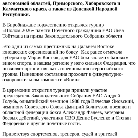
автономной областей, Приморского, Хабаровского и
Камчатского краев, а также из Донецкой Народной
Республики.
В Биробиджане торжественно открылся турнир
«Шолом-2026» памяти Почетного гражданина ЕАО Льва
Тойтмана на призы Законодательного Собрания области
Это одни из самых престижных на Дальнем Востоке
юношеских соревнований по боксу. Как ранее отмечала
губернатор Мария Костюк, для ЕАО бокс является базовым
видом спорта, в нашем регионе у него сильная Федерация, что
позволяет организовывать соревнования всероссийского
уровня. Нынешние состязания проходят в физкультурно-
оздоровительном комплексе «Воин».
В церемонии открытия турнира приняли участие
председатель Законодательного Собрания ЕАО Андрей
Голубь, олимпийский чемпион 1988 года Вячеслав Яновский,
чемпиону Советского Союза Дмитрий Болигузов, президент
областной федерации бокса Александр Фадеев, ветераны
боевых действий, участники СВО Денис Бусленко и Степан
Федоренко и другие почетные гости.
Приветствуя спортсменов, тренеров, судей и зрителей,