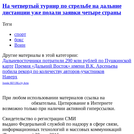
На четвертый турнир по стрельбе на дальние
дистанции уже подали заявки четыре страны
Теги
спорт
бокс
Воин
Другие материалы в этой категории:
Дальневосточники потратили 290 млн рублей по Пушкинской
карте
Премия «Дальний Восток» имени В.К. Арсеньева
побила рекорд по количеству авторов-участников
Наверх
Joomla SEF URLs by Artio
При любом использовании материалов ссылка на
gorodnabire.ru
обязательна. Цитирование в Интернете
возможно только при наличии активной гиперссылки.
Свидетельство о регистрации СМИ
ЭЛ № ФС 77-65771
выдано Федеральной службой по надзору в сфере связи,
информационных технологий и массовых коммуникаций