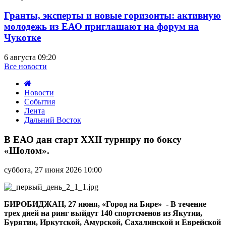
Гранты, эксперты и новые горизонты: активную
молодежь из ЕАО приглашают на форум на
Чукотке
6 августа 09:20
Все новости
Новости
События
Лента
Дальний Восток
В
ЕАО
В ЕАО дан старт XXII турниру по боксу
дан
«Шолом».
старт
XXII
суббота, 27 июня 2026 10:00
турниру
по
боксу
«Шолом».
БИРОБИДЖАН, 27 июня, «Город на Бире» - В течение
трех дней на ринг выйдут 140 спортсменов из Якутии,
Бурятии, Иркутской, Амурской, Сахалинской и Еврейской