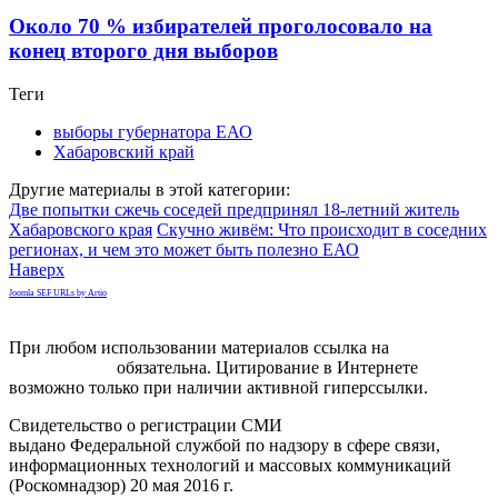
Около 70 % избирателей проголосовало на
конец второго дня выборов
Теги
выборы губернатора ЕАО
Хабаровский край
Другие материалы в этой категории:
Две попытки сжечь соседей предпринял 18-летний житель
Хабаровского края
Скучно живём: Что происходит в соседних
регионах, и чем это может быть полезно ЕАО
Наверх
Joomla SEF URLs by Artio
При любом использовании материалов ссылка на
gorodnabire.ru
обязательна. Цитирование в Интернете
возможно только при наличии активной гиперссылки.
Свидетельство о регистрации СМИ
ЭЛ № ФС 77-65771
выдано Федеральной службой по надзору в сфере связи,
информационных технологий и массовых коммуникаций
(Роскомнадзор) 20 мая 2016 г.