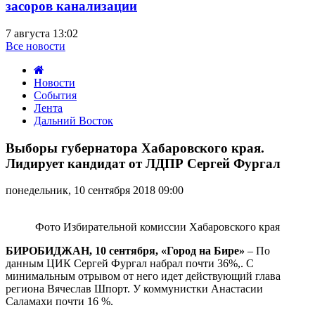
засоров канализации
7 августа 13:02
Все новости
Новости
События
Лента
Дальний Восток
Выборы
губернатора
Выборы губернатора Хабаровского края.
Хабаровского
Лидирует кандидат от ЛДПР Сергей Фургал
края.
Лидирует
понедельник, 10 сентября 2018 09:00
кандидат
от
ЛДПР
Фото Избирательной комиссии Хабаровского края
Сергей
Фургал
БИРОБИДЖАН, 10 сентября, «Город на Бире»
– По
данным ЦИК Сергей Фургал набрал почти 36%,. С
минимальным отрывом от него идет действующий глава
региона Вячеслав Шпорт. У коммунистки Анастасии
Саламахи почти 16 %.