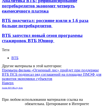
Аналитика ВТБ: рефинансирование
потребкредитов экономит четверть
ежемесячного платежа
ВТБ подсчитал: россияне взяли в 1,6 раза
больше потребкредитов
ВТБ запустил новый сезон программы
стажировок ВТБ Юниор
Теги
ВТБ
Другие материалы в этой категории:
Премьера фильма «Огненный лис» пройдет при поддержке
ВТБ
ПСБ подписал ряд соглашений на площадке ПМЭФ для
развития экономики субъектов
Наверх
Joomla SEF URLs by Artio
При любом использовании материалов ссылка на
gorodnabire.ru
обязательна. Цитирование в Интернете