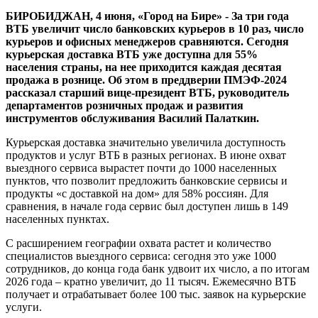
используют
БИРОБИДЖАН, 4 июня, «Город на Бире» - За три года
курьерскую
ВТБ увеличит число банковских курьеров в 10 раз, число
доставку
курьеров и офисных менеджеров сравняются. Сегодня
курьерская доставка ВТБ уже доступна для 55%
населения страны, на нее приходится каждая десятая
продажа в рознице. Об этом в преддверии ПМЭФ-2024
рассказал старший вице-президент ВТБ, руководитель
департаментов розничных продаж и развития
инструментов обслуживания Василий Палаткин.
Курьерская доставка значительно увеличила доступность
продуктов и услуг ВТБ в разных регионах. В июне охват
выездного сервиса вырастет почти до 1000 населенных
пунктов, что позволит предложить банковские сервисы и
продукты «с доставкой на дом» для 58% россиян. Для
сравнения, в начале года сервис был доступен лишь в 149
населенных пунктах.
С расширением географии охвата растет и количество
специалистов выездного сервиса: сегодня это уже 1000
сотрудников, до конца года банк удвоит их число, а по итогам
2026 года – кратно увеличит, до 11 тысяч. Ежемесячно ВТБ
получает и отрабатывает более 100 тыс. заявок на курьерские
услуги.