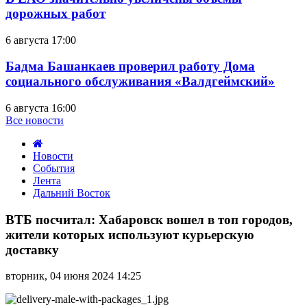
дорожных работ
6 августа 17:00
Бадма Башанкаев проверил работу Дома
социального обслуживания «Валдгеймский»
6 августа 16:00
Все новости
Новости
События
Лента
Дальний Восток
ВТБ
посчитал:
ВТБ посчитал: Хабаровск вошел в топ городов,
Хабаровск
жители которых используют курьерскую
вошел
доставку
в
топ
вторник, 04 июня 2024 14:25
городов,
жители
которых