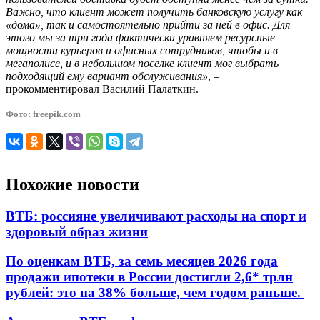
Важно, что клиент может получить банковскую услугу как
«дома», так и самостоятельно прийти за ней в офис. Для
этого мы за три года фактически уравняем ресурсные
мощности курьеров и офисных сотрудников, чтобы и в
мегаполисе, и в небольшом поселке клиент мог выбрать
подходящий ему вариант обслуживания»
, –
прокомментировал Василий Палаткин.
Фото: freepik.com
Похожие новости
ВТБ: россияне увеличивают расходы на спорт и
здоровый образ жизни
По оценкам ВТБ, за семь месяцев 2026 года
продажи ипотеки в России достигли 2,6* трлн
рублей: это на 38% больше, чем годом раньше.