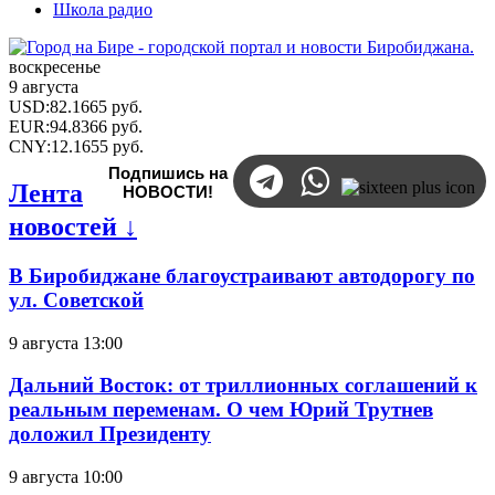
Школа радио
воскресенье
9 августа
USD
:
82.1665
руб.
EUR
:
94.8366
руб.
CNY
:
12.1655
руб.
Подпишись на
Лента
НОВОСТИ!
новостей ↓
В Биробиджане благоустраивают автодорогу по
ул. Советской
9 августа 13:00
Дальний Восток: от триллионных соглашений к
реальным переменам. О чем Юрий Трутнев
доложил Президенту
9 августа 10:00