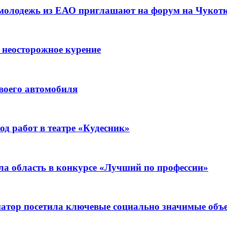
 молодежь из ЕАО приглашают на форум на Чукот
 неосторожное курение
воего автомобиля
д работ в театре «Кудесник»
ла область в конкурсе «Лучший по профессии»
рнатор посетила ключевые социально значимые о