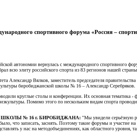
дународного спортивного форума «Россия – спорт
йской автономии вернулась с международного спортивного фору
брал всю элиту российского спорта из 83 регионов нашей страны
тета Александр Вялков, заместитель председателя правительств
зкультуры биробиджанской школы № 16 – Александр Серебряков.
одили круглые столы и конференции. Их основная тематика - ф
изкультуры. Помимо этого по нескольким видам спорта проводи
ШКОЛЫ № 16 г. БИРОБИДЖАНА:
"Мы увидели серьёзную ра
ыло, что записать, заснять. Поэтому такие форумы и участие на
тавлять у нас на методобъединениях, как областного уровня, так