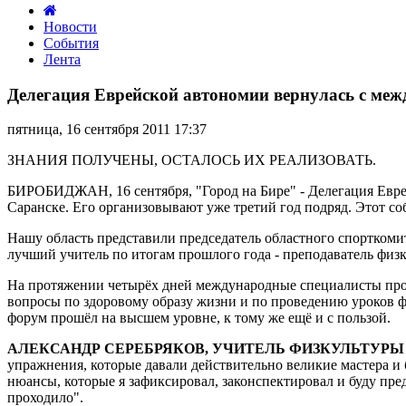
Новости
События
Лента
Делегация
Еврейской
Делегация Еврейской автономии вернулась с меж
автономии
вернулась
пятница, 16 сентября 2011 17:37
с
международного
ЗНАНИЯ ПОЛУЧЕНЫ, ОСТАЛОСЬ ИХ РЕАЛИЗОВАТЬ.
спортивного
форума
БИРОБИДЖАН, 16 сентября, "Город на Бире" - Делегация Евре
«Россия
Саранске. Его организовывают уже третий год подряд. Этот со
–
спортивная
Нашу область представили председатель областного спорткоми
держава»
лучший учитель по итогам прошлого года - преподаватель фи
На протяжении четырёх дней международные специалисты пров
вопросы по здоровому образу жизни и по проведению уроков ф
форум прошёл на высшем уровне, к тому же ещё и с пользой.
АЛЕКСАНДР СЕРЕБРЯКОВ, УЧИТЕЛЬ ФИЗКУЛЬТУРЫ 
упражнения, которые давали действительно великие мастера и б
нюансы, которые я зафиксировал, законспектировал и буду предс
проходило".