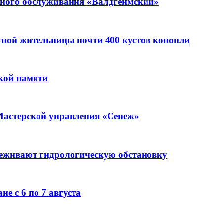
ьного обслуживания «Валдгеймский»
стной жительницы почти 400 кустов конопли
кой памяти
Мастерской управления «Сенеж»
леживают гидрологическую обстановку
е с 6 по 7 августа