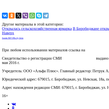
Другие материалы в этой категории:
Открылась сельскохозяйственная ярмарка
В Биробиджане откры
Наверх
Joomla SEF URLs by Artio
При любом использовании материалов ссылка на
gorodnabire.ru
Свидетельство о регистрации СМИ
ЭЛ № ФС 77-65771
выдано 
мая 2016 г.
Учредитель: ООО «Альфа Плюс». Главный редактор: Петрук А
Юридический адрес: 679015, г. Биробиджан, ул. Невская, 18а, п
Адрес нахождения редакции СМИ: 679015, г. Биробиджан, ул. Н
16+