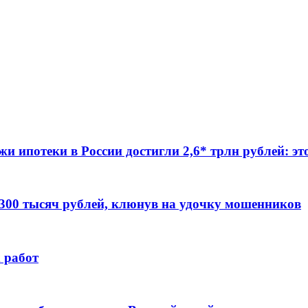
жи ипотеки в России достигли 2,6* трлн рублей: э
 300 тысяч рублей, клюнув на удочку мошенников
 работ