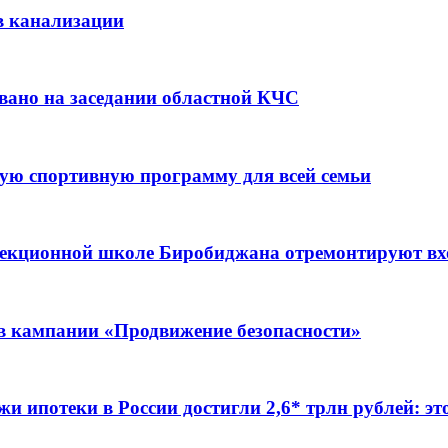
в канализации
вано на заседании областной КЧС
ую спортивную программу для всей семьи
ррекционной школе Биробиджана отремонтируют в
ов кампании «Продвижение безопасности»
жи ипотеки в России достигли 2,6* трлн рублей: э