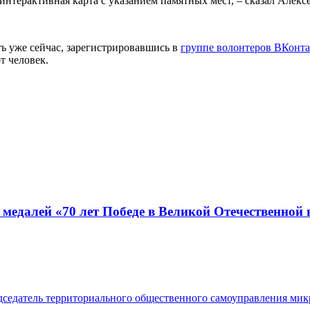
интерактивная карта с указанием памятных мест, – сказал Алекс
ь уже сейчас, зарегистрировавшись в
группе волонтеров ВКонта
т человек.
 медалей «70 лет Победе в Великой Отечественной
седатель территориального общественного самоуправления мик