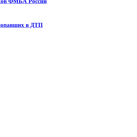
тков ФМБА России
 попавших в ДТП