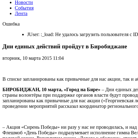
Новости
События
Лента
Дни
Ошибка
единых
действий
JUser: :_load: Не удалось загрузить пользователя с ID
пройдут
в
Дни единых действий пройдут в Биробиджане
Биробиджане
вторник, 10 марта 2015 11:04
В списке запланированы как привычные для нас акции, так и 
БИРОБИДЖАН, 10 марта, «Город на Бире»
– Дни единых дей
страны волонтёры при поддержке органов власти будут прово
запланированы как привычные для нас акции («Георгиевская л
проведении мероприятий рассказал координатор региональног
– Акция «Сирень Победы» ни разу у нас не проводилась, и над т
Флешмоб «День Победы» подразумевает исполнение гимна Вел