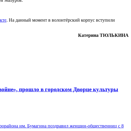
ей Мазуров.
кте
. На данный момент в волонтёрский корпус вступили
Катерина ТЮЛЬКИНА
 войне», прошло в городском Дворце культуры
рорайона им. Бумагина поздравил женщин-общественниц с 8