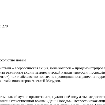
: 270
абсолютно новые
ствий – всероссийская акция, цель которой – продемонстрироват
дить различные акции патриотической направленности, посвящё
ента»), так и абсолютно новые, не проводившиеся ранее на тер
о штаба волонтеров Алексей Мазуров.
ем, как её лучше организовать, нужно ещё подумать: где достать 
икой Отечественной войны «День Победы». Всероссийская акция