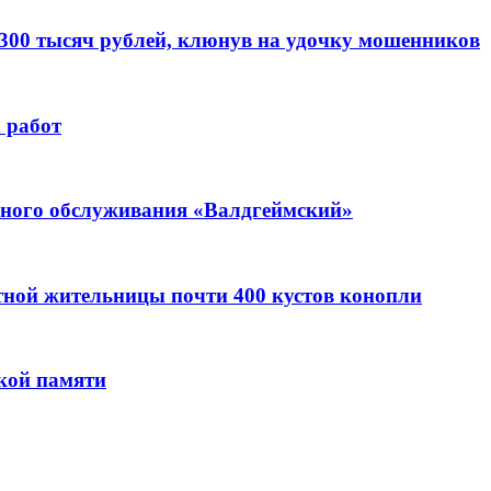
 300 тысяч рублей, клюнув на удочку мошенников
 работ
ьного обслуживания «Валдгеймский»
стной жительницы почти 400 кустов конопли
кой памяти