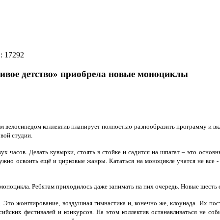
D: 17292
ливое детство» приобрела новые моноциклы
м велосипедом коллектив планирует полностью разнообразить программу и вк
овой студии.
вух часов. Делать кувырки, стоять в стойке и садится на шпагат – это осн
ужно освоить ещё и цирковые жанры. Кататься на моноцикле учатся не все - 
х моноцикла. Ребятам приходилось даже занимать на них очередь. Новые шест
Это жонглирование, воздушная гимнастика и, конечно же, клоунада. Их поста
ийских фестивалей и конкурсов. На этом коллектив останавливаться не соб