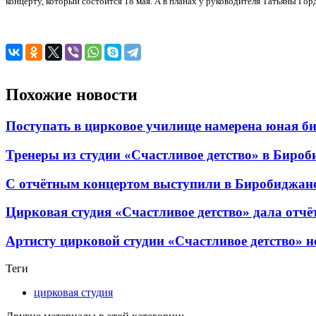
концерту, который состоится 18 мая. А в планах у руководителя Татьяны Го
Похожие новости
Поступать в цирковое училище намерена юная б
Тренеры из студии «Счастливое детство» в Бироб
С отчётным концертом выступили в Биробиджане
Цирковая студия «Счастливое детство» дала отчё
Артисту цирковой студии «Счастливое детство» 
Теги
цирковая студия