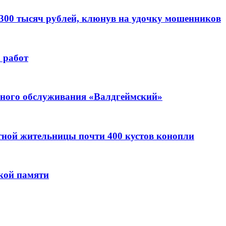
 300 тысяч рублей, клюнув на удочку мошенников
 работ
ьного обслуживания «Валдгеймский»
стной жительницы почти 400 кустов конопли
кой памяти