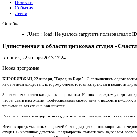
Новости
События
Лента
Единственная
Ошибка
в
области
JUser: :_load: Не удалось загрузить пользователя с I
цирковая
студия
Единственная в области цирковая студия «Счаст
«Счастливое
детство»
приобрела
вторник, 22 января 2013 17:24
новые
моноциклы
Новая программа
БИРОБИДЖАН, 22 января, "Город на Бире"
- С пополнением одноколёсны
на отчётном концерте, к которому сейчас готовятся артисты и педагоги цирк
Занятия начинаются каждый раз с разминки. На них в среднем уходит до д
чтобы стать настоящим профессионалом своего дела и покорить публику, н
трюками не так сложна, как кажется.
Раньше у коллектива цирковой студии было всего четыре, да и то стареньки
Всего в программе юных циркачей более двадцати разножанровых номеров. 
студия «Счастливое детство» неоднократно становилась лауреатом всеросс