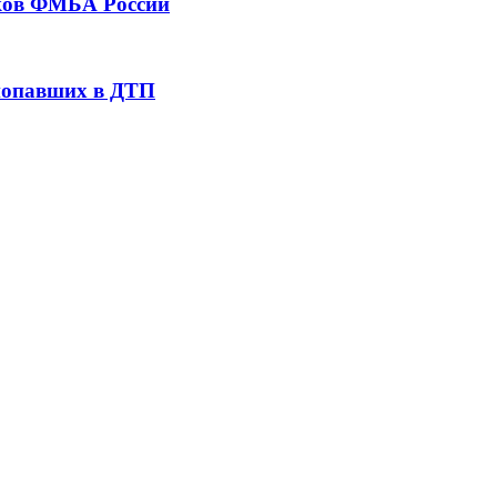
тков ФМБА России
 попавших в ДТП