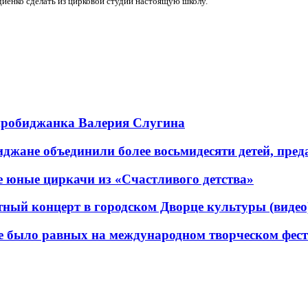
рдиенко сделать из цирковой студии настоящую школу.
иробиджанка Валерия Слугина
иджане объединили более восьмидесяти детей, пре
 юные циркачи из «Счастливого детства»
тный концерт в городском Дворце культуры (видео
не было равных на международном творческом фест