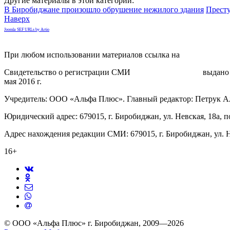
Другие материалы в этой категории:
В Биробиджане произошло обрушение нежилого здания
Прест
Наверх
Joomla SEF URLs by Artio
При любом использовании материалов ссылка на
gorodnabire.ru
Свидетельство о регистрации СМИ
ЭЛ № ФС 77-65771
выдано 
мая 2016 г.
Учредитель: ООО «Альфа Плюс». Главный редактор: Петрук А
Юридический адрес: 679015, г. Биробиджан, ул. Невская, 18а, п
Адрес нахождения редакции СМИ: 679015, г. Биробиджан, ул. Н
16+
© ООО «Альфа Плюс» г. Биробиджан, 2009—2026