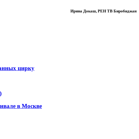
Ирина Докаш, РЕН ТВ Биробиджан
данных цирку
)
ивале в Москве