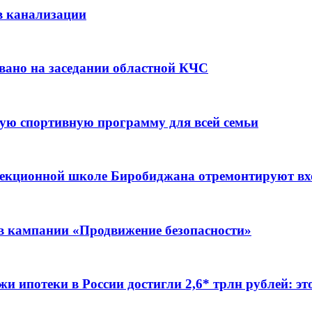
в канализации
вано на заседании областной КЧС
ую спортивную программу для всей семьи
ррекционной школе Биробиджана отремонтируют в
ов кампании «Продвижение безопасности»
жи ипотеки в России достигли 2,6* трлн рублей: э