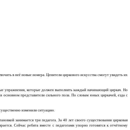
лючить в неё новые номера. Ценители циркового искусства
смогут
увидеть их
овные упражнения, которые должен выполнять каждый начинающий циркач. Но
в основном представители сильного пола. По словам юных циркачей, езда с
ь существенно изменили ситуацию.
новкой занимается три педагога. За 40 лет своего существования цирковая
ирается. Сейчас ребята вместе с педагогами упорно готовятся к отчётному