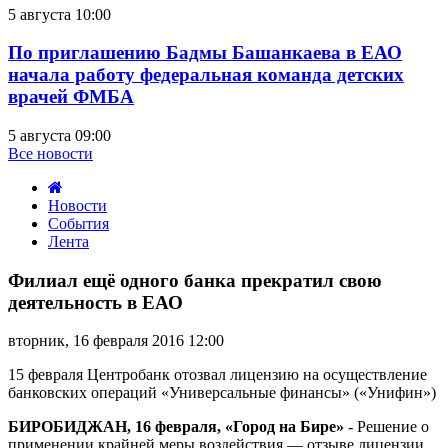
5 августа 10:00
По приглашению Бадмы Башанкаева в ЕАО
начала работу федеральная команда детских
врачей ФМБА
5 августа 09:00
Все новости
Новости
События
Лента
Филиал
ещё
Филиал ещё одного банка прекратил свою
одного
деятельность в ЕАО
банка
прекратил
вторник, 16 февраля 2016 12:00
свою
деятельность
15 февраля Центробанк отозвал лицензию на осуществление
в
банковских операций «Универсальные финансы» («Унифин»)
ЕАО
БИРОБИДЖАН, 16 февраля, «Город на Бире»
- Решение о
применении крайней меры воздействия — отзыве лицензии