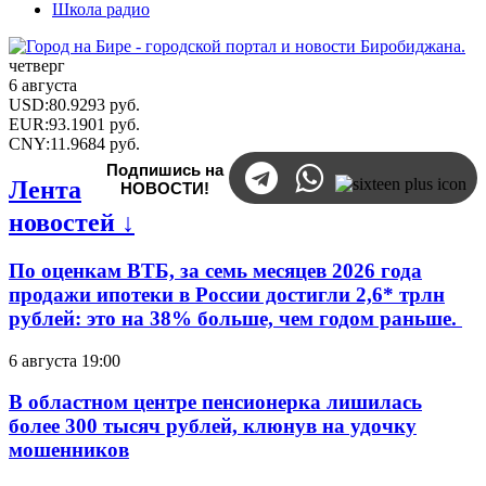
Школа радио
четверг
6 августа
USD
:
80.9293
руб.
EUR
:
93.1901
руб.
CNY
:
11.9684
руб.
Подпишись на
Лента
НОВОСТИ!
новостей ↓
По оценкам ВТБ, за семь месяцев 2026 года
продажи ипотеки в России достигли 2,6* трлн
рублей: это на 38% больше, чем годом раньше.
6 августа 19:00
В областном центре пенсионерка лишилась
более 300 тысяч рублей, клюнув на удочку
мошенников