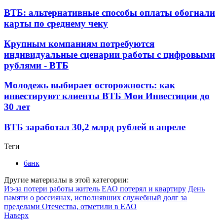
ВТБ: альтернативные способы оплаты обогнали
карты по среднему чеку
Крупным компаниям потребуются
индивидуальные сценарии работы с цифровыми
рублями - ВТБ
Молодежь выбирает осторожность: как
инвестируют клиенты ВТБ Мои Инвестиции до
30 лет
ВТБ заработал 30,2 млрд рублей в апреле
Теги
банк
Другие материалы в этой категории:
Из-за потери работы житель ЕАО потерял и квартиру
День
памяти о россиянах, исполнявших служебный долг за
пределами Отечества, отметили в ЕАО
Наверх