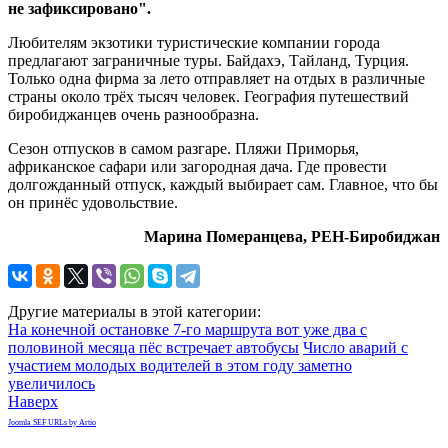
не зафиксировано".
Любителям экзотики туристические компании города
предлагают заграничные туры. Байдахэ, Тайланд, Турция.
Только одна фирма за лето отправляет на отдых в различные
страны около трёх тысяч человек. География путешествий
биробиджанцев очень разнообразна.
Сезон отпусков в самом разгаре. Пляжи Приморья,
африканское сафари или загородная дача. Где провести
долгожданный отпуск, каждый выбирает сам. Главное, что бы
он принёс удовольствие.
Марина Померанцева, РЕН-Биробиджан
Другие материалы в этой категории:
На конечной остановке 7-го маршрута вот уже два с
половиной месяца пёс встречает автобусы
Число аварий с
участием молодых водителей в этом году заметно
увеличилось
Наверх
Joomla SEF URLs by Artio