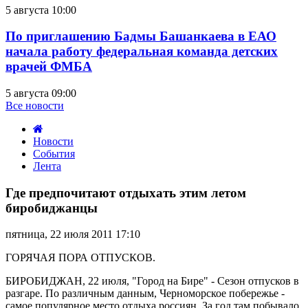
5 августа 10:00
По приглашению Бадмы Башанкаева в ЕАО
начала работу федеральная команда детских
врачей ФМБА
5 августа 09:00
Все новости
Новости
События
Лента
Где
предпочитают
Где предпочитают отдыхать этим летом
отдыхать
биробиджанцы
этим
летом
пятница, 22 июля 2011 17:10
биробиджанцы
ГОРЯЧАЯ ПОРА ОТПУСКОВ.
БИРОБИДЖАН, 22 июля, "Город на Бире" - Сезон отпусков в
разгаре. По различным данным, Черноморское побережье -
самое популярное место отдыха россиян. За год там побывало