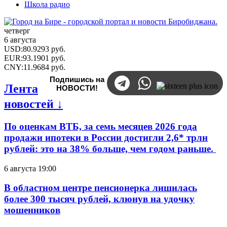
Школа радио
четверг
6 августа
USD
:
80.9293
руб.
EUR
:
93.1901
руб.
CNY
:
11.9684
руб.
Подпишись на
Лента
НОВОСТИ!
новостей ↓
По оценкам ВТБ, за семь месяцев 2026 года
продажи ипотеки в России достигли 2,6* трлн
рублей: это на 38% больше, чем годом раньше.
6 августа 19:00
В областном центре пенсионерка лишилась
более 300 тысяч рублей, клюнув на удочку
мошенников