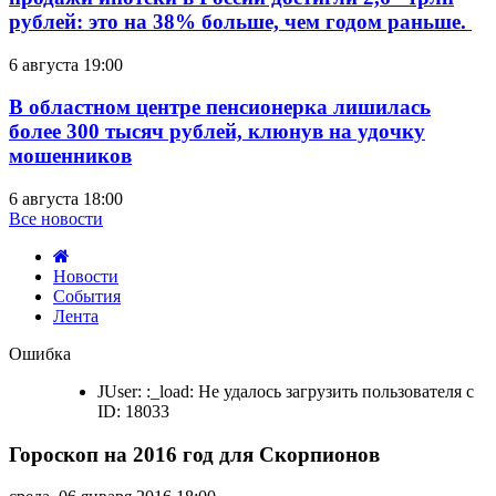
рублей: это на 38% больше, чем годом раньше.
6 августа 19:00
В областном центре пенсионерка лишилась
более 300 тысяч рублей, клюнув на удочку
мошенников
6 августа 18:00
Все новости
Новости
События
Лента
Гороскоп
Ошибка
на
2016
JUser: :_load: Не удалось загрузить пользователя с
год
ID: 18033
для
Скорпионов
Гороскоп на 2016 год для Скорпионов