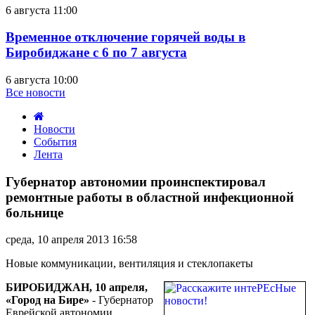
6 августа 11:00
Временное отключение горячей воды в
Биробиджане с 6 по 7 августа
6 августа 10:00
Все новости
Новости
События
Лента
Губернатор
автономии
Губернатор автономии проинспектировал
проинспектировал
ремонтные работы в областной инфекционной
ремонтные
больнице
работы
в
среда, 10 апреля 2013 16:58
областной
инфекционной
Новые коммуникации, вентиляция и стеклопакеты
больнице
БИРОБИДЖАН, 10 апреля,
«Город на Бире»
- Губернатор
Еврейской автономии