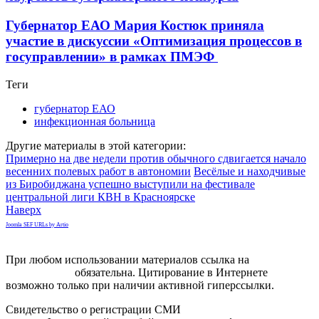
Губернатор ЕАО Мария Костюк приняла
участие в дискуссии «Оптимизация процессов в
госуправлении» в рамках ПМЭФ
Теги
губернатор ЕАО
инфекционная больница
Другие материалы в этой категории:
Примерно на две недели против обычного сдвигается начало
весенних полевых работ в автономии
Весёлые и находчивые
из Биробиджана успешно выступили на фестивале
центральной лиги КВН в Красноярске
Наверх
Joomla SEF URLs by Artio
При любом использовании материалов ссылка на
gorodnabire.ru
обязательна. Цитирование в Интернете
возможно только при наличии активной гиперссылки.
Свидетельство о регистрации СМИ
ЭЛ № ФС 77-65771