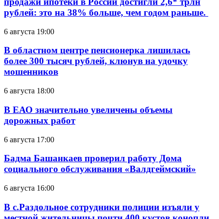
продажи ипотеки в России достигли 2,6* трлн
рублей: это на 38% больше, чем годом раньше.
6 августа 19:00
В областном центре пенсионерка лишилась
более 300 тысяч рублей, клюнув на удочку
мошенников
6 августа 18:00
В ЕАО значительно увеличены объемы
дорожных работ
6 августа 17:00
Бадма Башанкаев проверил работу Дома
социального обслуживания «Валдгеймский»
6 августа 16:00
В с.Раздольное сотрудники полиции изъяли у
местной жительницы почти 400 кустов конопли