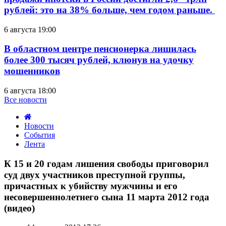
рублей: это на 38% больше, чем годом раньше.
6 августа 19:00
В областном центре пенсионерка лишилась
более 300 тысяч рублей, клюнув на удочку
мошенников
6 августа 18:00
Все новости
Новости
События
Лента
К
15
К 15 и 20 годам лишения свободы приговорил
и
суд двух участников преступной группы,
20
причастных к убийству мужчины и его
годам
несовершеннолетнего сына 11 марта 2012 года
лишения
(видео)
свободы
приговорил
суд