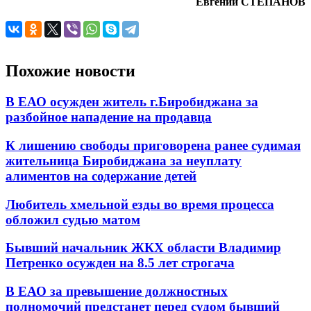
Евгений СТЕПАНОВ
Похожие новости
В ЕАО осужден житель г.Биробиджана за
разбойное нападение на продавца
К лишению свободы приговорена ранее судимая
жительница Биробиджана за неуплату
алиментов на содержание детей
Любитель хмельной езды во время процесса
обложил судью матом
Бывший начальник ЖКХ области Владимир
Петренко осужден на 8.5 лет строгача
В ЕАО за превышение должностных
полномочий предстанет перед судом бывший