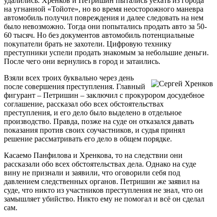
удалились. Хренков и Петришин пытались уехать из города
на угнанной «Тойоте», но во время неосторожного маневра
автомобиль получил повреждения и далее следовать на нем
было невозможно. Тогда они попытались продать авто за 50-
60 тысяч. Но без документов автомобиль потенциальные
покупатели брать не захотели. Цифровую технику
преступники успели продать знакомым за небольшие деньги.
После чего они вернулись в город и затаились.
Взяли всех троих буквально через день
после совершения преступления. Главный
фигурант – Петришин – заключил с прокурором досудебное
соглашение, рассказал обо всех обстоятельствах
преступления, и его дело было выделено в отдельное
производство. Правда, позже на суде он отказался давать
показания против своих соучастников, и судья принял
решение рассматривать его дело в общем порядке.
Касаемо Панфилова и Хренкова, то на следствии они
рассказали обо всех обстоятельствах дела. Однако на суде
вину не признали и заявили, что оговорили себя под
давлением следственных органов. Петришин же заявил на
суде, что никто из участников преступления не знал, что он
замышляет убийство. Никто ему не помогал и всё он сделал
сам.