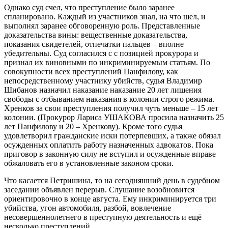
Однако суд счел, что преступление было заранее
спланировано. Каждый из участников знал, на что шел, и
выполнял заранее обговоренную роль. Представленные
доказательства вины: вещественные доказательства,
показания свидетелей, отпечатки пальцев – вполне
убедительны. Суд согласился с с позицией прокурора и
признал их виновными по инкриминируемым статьям. По
совокупности всех преступлений Панфилову, как
непосредственному участнику убийств, судья Владимир
Шибанов назначил наказание наказание 20 лет лишения
свободы с отбыванием наказания в колонии строго режима.
Хренков за свои преступления получил чуть меньше – 15 лет
колонии. (Прокурор Лариса УШАКОВА просила назначить 25
лет Панфилову и 20 – Хренкову). Кроме того судья
удовлетворил гражданские иски потерпевших, а также обязал
осужденных оплатить работу назначенных адвокатов. Пока
приговор в законную силу не вступил и осужденные вправе
обжаловать его в установленные законом сроки.
Что касается Петришина, то на сегодняшний день в судебном
заседании объявлен перерыв. Слушание возобновится
ориентировочно в конце августа. Ему инкриминируется три
убийства, угон автомобиля, разбой, вовлечение
несовершеннолетнего в преступную деятельность и ещё
несколько преступлений.