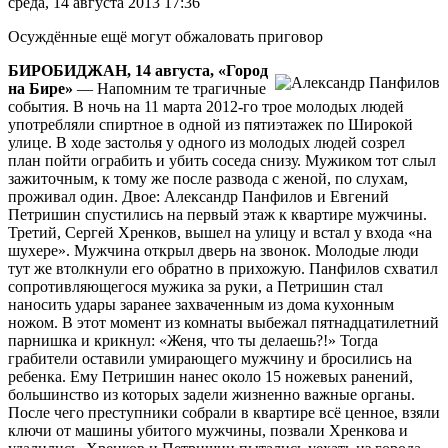
среда, 14 августа 2013 17:36
двух
участников
Осуждённые ещё могут обжаловать приговор
преступной
группы,
БИРОБИДЖАН, 14 августа, «Город
причастных
на Бире»
— Напомним те трагичные
к
события. В ночь на 11 марта 2012-го трое молодых людей
убийству
употребляли спиртное в одной из пятиэтажек по Широкой
мужчины
улице. В ходе застолья у одного из молодых людей созрел
и
план пойти ограбить и убить соседа снизу. Мужиком тот слыл
его
зажиточным, к тому же после развода с женой, по слухам,
несовершеннолетнего
проживал один. Двое: Александр Панфилов и Евгений
сына
Петришин спустились на первый этаж к квартире мужчины.
11
Третий, Сергей Хренков, вышел на улицу и встал у входа «на
марта
шухере». Мужчина открыл дверь на звонок. Молодые люди
2012
тут же втолкнули его обратно в прихожую. Панфилов схватил
года
сопротивляющегося мужика за руки, а Петришин стал
(видео)
наносить удары заранее захваченным из дома кухонным
ножом. В этот момент из комнаты выбежал пятнадцатилетний
парнишка и крикнул: «Женя, что ты делаешь?!» Тогда
грабители оставили умирающего мужчину и бросились на
ребенка. Ему Петришин нанес около 15 ножевых ранений,
большинство из которых задели жизненно важные органы.
После чего преступники собрали в квартире всё ценное, взяли
ключи от машины убитого мужчины, позвали Хренкова и