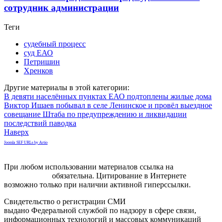
сотрудник администрации
Теги
судебный процесс
суд ЕАО
Петришин
Хренков
Другие материалы в этой категории:
В девяти населённых пунктах ЕАО подтоплены жилые дома
Виктор Ишаев побывал в селе Ленинское и провёл выездное
совещание Штаба по предупреждению и ликвидации
последствий паводка
Наверх
Joomla SEF URLs by Artio
При любом использовании материалов ссылка на
gorodnabire.ru
обязательна. Цитирование в Интернете
возможно только при наличии активной гиперссылки.
Свидетельство о регистрации СМИ
ЭЛ № ФС 77-65771
выдано Федеральной службой по надзору в сфере связи,
информационных технологий и массовых коммуникаций