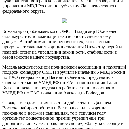
руководители ветеранского движения, учебных заведений и
управлений МВД России по субъектам Дальневосточного
федерального округа.
Командир биробиджанского ОМСН Владимир Юхименко
стал лауреатом в номинации «За верность служебному
долгу». В этой номинации чествуют тех, кто с честью
продолжает славные традиции служения Отечеству, верой и
правдой стоит на укреплении законности, стабильности и
безопасности нашего государства.
Медаль международной полицейской ассоциации и памятный
подарок командиру ОМСН вручили начальник УМВД России
по ЕАО генерал-майор Василий Олейник, председатель
Совета ветеранов УМВД РФ по ЕАО подполковник Галина
Буткач и
начальник отдела по работе с личным составом
УМВД РФ по ЕАО полковник Александр Бобоедов.
С каждым годом акция «Честь и доблесть» на Дальнем
Востоке набирает обороты. Если ранее награждение
проходило в восьми номинациях, то в текущем году
оргкомитет общественной премии учредил ещё три
дополнительных: «За правдивое слово», «За чуткое сердце и
золотые руки», «За гуманизм и великодушие».