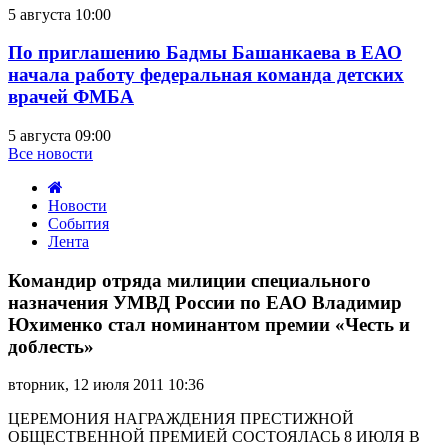
5 августа 10:00
По приглашению Бадмы Башанкаева в ЕАО
начала работу федеральная команда детских
врачей ФМБА
5 августа 09:00
Все новости
Новости
События
Лента
Командир
отряда
Командир отряда милиции специального
милиции
назначения УМВД России по ЕАО Владимир
специального
Юхименко стал номинантом премии «Честь и
назначения
доблесть»
УМВД
России
по
вторник, 12 июля 2011 10:36
ЕАО
ЦЕРЕМОНИЯ НАГРАЖДЕНИЯ ПРЕСТИЖНОЙ
Владимир
ОБЩЕСТВЕННОЙ ПРЕМИЕЙ СОСТОЯЛАСЬ 8 ИЮЛЯ В
Юхименко