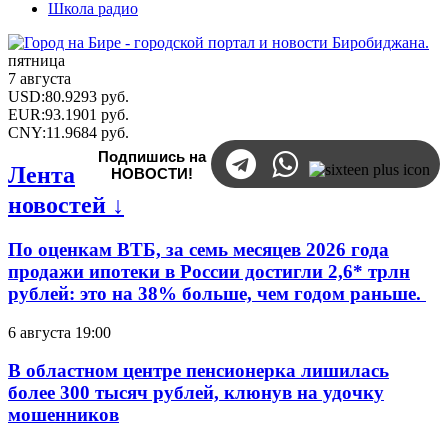
Школа радио
пятница
7 августа
USD
:
80.9293
руб.
EUR
:
93.1901
руб.
CNY
:
11.9684
руб.
Подпишись на
Лента
НОВОСТИ!
новостей ↓
По оценкам ВТБ, за семь месяцев 2026 года
продажи ипотеки в России достигли 2,6* трлн
рублей: это на 38% больше, чем годом раньше.
6 августа 19:00
В областном центре пенсионерка лишилась
более 300 тысяч рублей, клюнув на удочку
мошенников