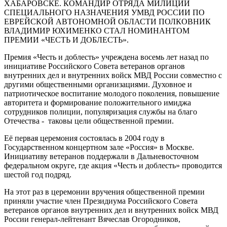
ХАБАРОВСКЕ. КОМАНДИР ОТРЯДА МИЛИЦИИ
стал
СПЕЦИАЛЬНОГО НАЗНАЧЕНИЯ УМВД РОССИИ ПО
номинантом
ЕВРЕЙСКОЙ АВТОНОМНОЙ ОБЛАСТИ ПОЛКОВНИК
премии
ВЛАДИМИР ЮХИМЕНКО СТАЛ НОМИНАНТОМ
«Честь
ПРЕМИИ «ЧЕСТЬ И ДОБЛЕСТЬ».
и
доблесть»
Премия «Честь и доблесть» учреждена восемь лет назад по
инициативе Российского Совета ветеранов органов
внутренних дел и внутренних войск МВД России совместно с
другими общественными организациями. Духовное и
патриотическое воспитание молодого поколения, повышение
авторитета и формирование положительного имиджа
сотрудников полиции, популяризация службы на благо
Отечества - таковы цели общественной премии.
Её первая церемония состоялась в 2004 году в
Государственном концертном зале «Россия» в Москве.
Инициативу ветеранов поддержали в Дальневосточном
федеральном округе, где акция «Честь и доблесть» проводится
шестой год подряд.
На этот раз в церемонии вручения общественной премии
приняли участие член Президиума Российского Совета
ветеранов органов внутренних дел и внутренних войск МВД
России генерал-лейтенант Вячеслав Огородников,