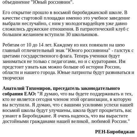
объединение "Юный россиянин".
Его открытие прошло в восьмой биробиджанской школе. В
качестве стартовой площадки именно это учебное заведение
выбрали неслучайно, с ним у молодогвардейцев уже давно
сложились дружеские отношения. В патриотический клуб с
большим желанием вступили 30 школьников.
Ребятам от 10 до 14 лет. Каждому из них повязали на шею
главный отличительный знак "Юного россиянина" - галстук с
цветами государственного флага. Теперь ученики будут
заниматься не только с педагогами, но и с кураторами. Им
предстоит узнать как можно больше об истории России,
области и нашего города. Юные патриоты будут развиваться и
творчески
Анатолий Тихомиров, преседатель законодательного
собрания ЕАО:
"Я думаю, что вы будете поддерживать и тех,
кто не является сегодня членом этой организации, в которую
вы вступили. Я думаю, что с вашими усилиями успехи нашей
восьмой школы будут улучшены, школа будет процветать, вас
узнают в Биробиджане. Я очень надеюсь, что вы вырастите
достойными гражданами нашей великой, любимой России."
РЕН-Биробиджан