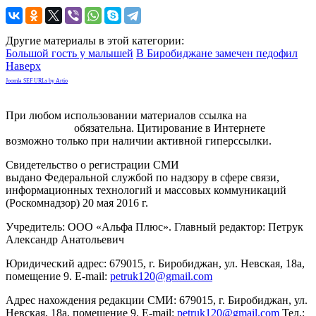
Другие материалы в этой категории:
Большой гость у малышей
В Биробиджане замечен педофил
Наверх
Joomla SEF URLs by Artio
При любом использовании материалов ссылка на
gorodnabire.ru
обязательна. Цитирование в Интернете
возможно только при наличии активной гиперссылки.
Свидетельство о регистрации СМИ
ЭЛ № ФС 77-65771
выдано Федеральной службой по надзору в сфере связи,
информационных технологий и массовых коммуникаций
(Роскомнадзор) 20 мая 2016 г.
Учредитель: ООО «Альфа Плюс». Главный редактор: Петрук
Александр Анатольевич
Юридический адрес: 679015, г. Биробиджан, ул. Невская, 18а,
помещение 9. E-mail:
petruk120@gmail.com
Адрес нахождения редакции СМИ: 679015, г. Биробиджан, ул.
Невская, 18а, помещение 9. E-mail:
petruk120@gmail.com
Тел.: