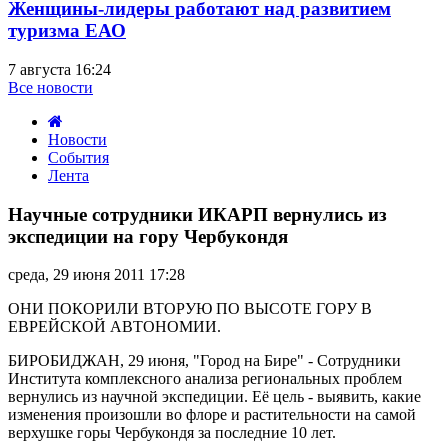
Женщины-лидеры работают над развитием
туризма ЕАО
7 августа 16:24
Все новости
Новости
События
Лента
Научные
сотрудники
Научные сотрудники ИКАРП вернулись из
ИКАРП
экспедиции на гору Чербукондя
вернулись
из
среда, 29 июня 2011 17:28
экспедиции
на
ОНИ ПОКОРИЛИ ВТОРУЮ ПО ВЫСОТЕ ГОРУ В
гору
ЕВРЕЙСКОЙ АВТОНОМИИ.
Чербукондя
БИРОБИДЖАН, 29 июня, "Город на Бире" - Сотрудники
Института комплексного анализа региональных проблем
вернулись из научной экспедиции. Её цель - выявить, какие
изменения произошли во флоре и растительности на самой
верхушке горы Чербукондя за последние 10 лет.