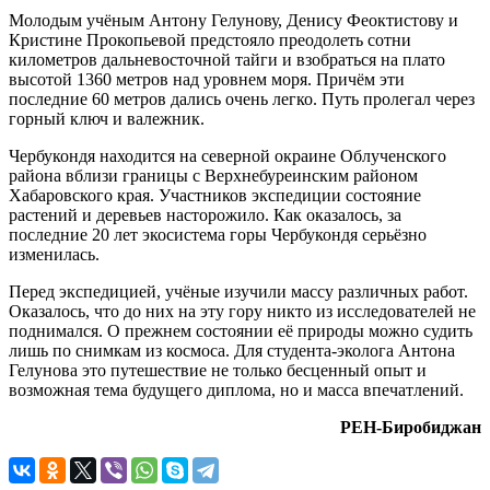
Молодым учёным Антону Гелунову, Денису Феоктистову и
Кристине Прокопьевой предстояло преодолеть сотни
километров дальневосточной тайги и взобраться на плато
высотой 1360 метров над уровнем моря. Причём эти
последние 60 метров дались очень легко. Путь пролегал через
горный ключ и валежник.
Чербукондя находится на северной окраине Облученского
района вблизи границы с Верхнебуреинским районом
Хабаровского края. Участников экспедиции состояние
растений и деревьев насторожило. Как оказалось, за
последние 20 лет экосистема горы Чербукондя серьёзно
изменилась.
Перед экспедицией, учёные изучили массу различных работ.
Оказалось, что до них на эту гору никто из исследователей не
поднимался. О прежнем состоянии её природы можно судить
лишь по снимкам из космоса. Для студента-эколога Антона
Гелунова это путешествие не только бесценный опыт и
возможная тема будущего диплома, но и масса впечатлений.
РЕН-Биробиджан