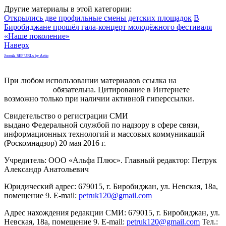
Другие материалы в этой категории:
Открылись две профильные смены детских площадок
В
Биробиджане прошёл гала-концерт молодёжного фестиваля
«Наше поколение»
Наверх
Joomla SEF URLs by Artio
При любом использовании материалов ссылка на
gorodnabire.ru
обязательна. Цитирование в Интернете
возможно только при наличии активной гиперссылки.
Свидетельство о регистрации СМИ
ЭЛ № ФС 77-65771
выдано Федеральной службой по надзору в сфере связи,
информационных технологий и массовых коммуникаций
(Роскомнадзор) 20 мая 2016 г.
Учредитель: ООО «Альфа Плюс». Главный редактор: Петрук
Александр Анатольевич
Юридический адрес: 679015, г. Биробиджан, ул. Невская, 18а,
помещение 9. E-mail:
petruk120@gmail.com
Адрес нахождения редакции СМИ: 679015, г. Биробиджан, ул.
Невская, 18а, помещение 9. E-mail:
petruk120@gmail.com
Тел.: