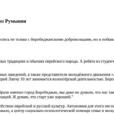
 из Румынии
ились не только с биробиджанскими добровольцами, но и побыва
рых традициях и обычаях еврейского народа. А ребята из студен
ных заведений, а также представители молодёжного движения «
ерий Ляпчу 10 лет занимается волонтёрской деятельностью. Биро
рали именно город Биробиджан, мы даже не думали, что нас так
аций. Я думаю, что старт уже хороший."
ействии еврейской и русской культур. Автономия для этого им 
жало, а центр социально-психологической помощи семье и моло