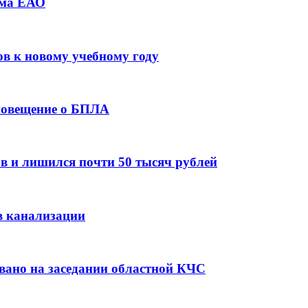
зма ЕАО
ов к новому учебному году
оповещение о БПЛА
в и лишился почти 50 тысяч рублей
в канализации
вано на заседании областной КЧС