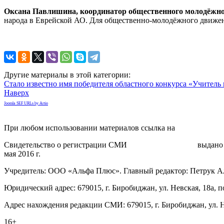
Оксана Павлишина, координатор общественного молодёжно
народа в Еврейской АО. Для общественно-молодёжного движени
Другие материалы в этой категории:
Стало известно имя победителя областного конкурса «Учитель 
Наверх
Joomla SEF URLs by Artio
При любом использовании материалов ссылка на
gorodnabire.ru
Свидетельство о регистрации СМИ
ЭЛ № ФС 77-65771
выдано 
мая 2016 г.
Учредитель: ООО «Альфа Плюс». Главный редактор: Петрук А
Юридический адрес: 679015, г. Биробиджан, ул. Невская, 18а, п
Адрес нахождения редакции СМИ: 679015, г. Биробиджан, ул. Н
16+