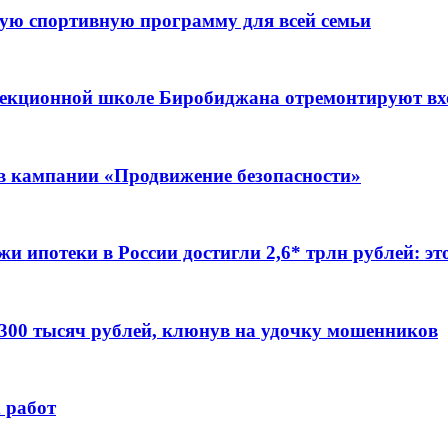
ую спортивную программу для всей семьи
ррекционной школе Биробиджана отремонтируют в
ов кампании «Продвижение безопасности»
жи ипотеки в России достигли 2,6* трлн рублей: э
 300 тысяч рублей, клюнув на удочку мошенников
 работ