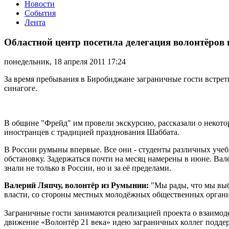
Новости
События
Лента
Областной
центр
Областной центр посетила делегация волонтёров
посетила
делегация
понедельник, 18 апреля 2011 17:24
волонтёров
из
За время пребывания в Биробиджане заграничные гости встрет
Румынии
синагоге.
В общине "Фрейд" им провели экскурсию, рассказали о некото
иностранцев с традицией празднования Шаббата.
В России румыны впервые. Все они - студенты различных учеб
обстановку. Задержаться почти на месяц намерены в июне. Вал
знали не только в России, но и за её пределами.
Валерий Ляпчу, волонтёр из Румынии:
"Мы рады, что мы выб
власти, со стороны местных молодёжных общественных организ
Заграничные гости занимаются реализацией проекта о взаимод
движение «Волонтёр 21 века» идею заграничных коллег поддер