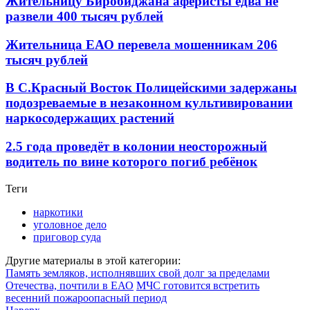
Жительницу Биробиджана аферисты едва не
развели 400 тысяч рублей
Жительница ЕАО перевела мошенникам 206
тысяч рублей
В С.Красный Восток Полицейскими задержаны
подозреваемые в незаконном культивировании
наркосодержащих растений
2.5 года проведёт в колонии неосторожный
водитель по вине которого погиб ребёнок
Теги
наркотики
уголовное дело
приговор суда
Другие материалы в этой категории:
Память земляков, исполнявших свой долг за пределами
Отечества, почтили в ЕАО
МЧС готовится встретить
весенний пожароопасный период