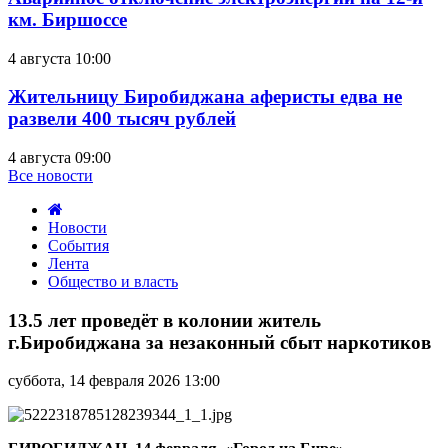
км. Биршоссе
4 августа 10:00
Жительницу Биробиджана аферисты едва не
развели 400 тысяч рублей
4 августа 09:00
Все новости
Новости
События
Лента
Общество и власть
13.5
лет
13.5 лет проведёт в колонии житель
проведёт
г.Биробиджана за незаконный сбыт наркотиков
в
колонии
суббота, 14 февраля 2026 13:00
житель
г.Биробиджана
за
незаконный