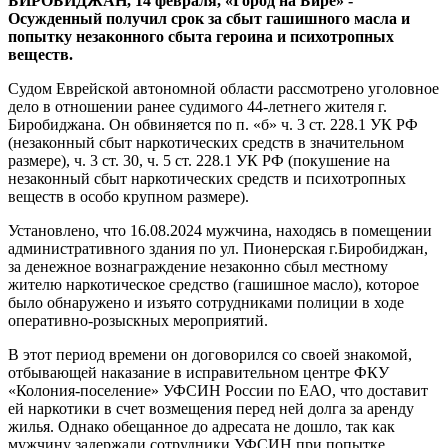
БИРОБИДЖАН, 14 февраля, «Город на Бире» -
сбыт
Осужденный получил срок за сбыт
гашишного масла и
наркотиков
попытку незаконного сбыта героина и психотропных
веществ.
Судом Еврейской автономной области рассмотрено уголовное
дело в отношении ранее судимого 44-летнего жителя г.
Биробиджана. Он обвиняется по п. «б» ч. 3 ст. 228.1 УК РФ
(незаконный сбыт наркотических средств в значительном
размере), ч. 3 ст. 30, ч. 5 ст. 228.1 УК РФ (покушение на
незаконный сбыт наркотических средств и психотропных
веществ в особо крупном размере).
Установлено, что 16.08.2024 мужчина, находясь в помещении
административного здания по ул. Пионерская г.Биробиджан,
за денежное вознаграждение незаконно сбыл местному
жителю наркотическое средство (гашишное масло), которое
было обнаружено и изъято сотрудниками полиции в ходе
оперативно-розыскных мероприятий.
В этот период времени он договорился со своей знакомой,
отбывающей наказание в исправительном центре ФКУ
«Колония-поселение» УФСИН России по ЕАО, что доставит
ей наркотики в счет возмещения перед ней долга за аренду
жилья. Однако обещанное до адресата не дошло, так как
мужчину задержали сотрудники УФСИН при попытке