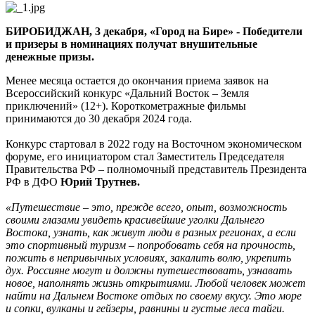
«Дальний
Восток
БИРОБИДЖАН, 3 декабря, «Город на Бире» - Победители
–
и призеры в номинациях получат внушительные
Земля
денежные призы.
приключений»
Менее месяца остается до окончания приема заявок на
Всероссийский конкурс «Дальний Восток – Земля
приключений» (12+). Короткометражные фильмы
принимаются до 30 декабря 2024 года.
Конкурс стартовал в 2022 году на Восточном экономическом
форуме, его инициатором стал Заместитель Председателя
Правительства РФ – полномочный представитель Президента
РФ в ДФО
Юрий Трутнев.
«Путешествие – это, прежде всего, опыт, возможность
своими глазами увидеть красивейшие уголки Дальнего
Востока, узнать, как живут люди в разных регионах, а если
это спортивный туризм – попробовать себя на прочность,
пожить в непривычных условиях, закалить волю, укрепить
дух. Россияне могут и должны путешествовать, узнавать
новое, наполнять жизнь открытиями. Любой человек может
найти на Дальнем Востоке отдых по своему вкусу. Это море
и сопки, вулканы и гейзеры, равнины и густые леса тайги.