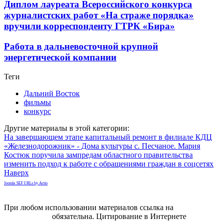
Диплом лауреата Всероссийского конкурса
журналистских работ «На страже порядка»
вручили корреспонденту ГТРК «Бира»
Работа в дальневосточной крупной
энергетической компании
Теги
Дальний Восток
фильмы
конкурс
Другие материалы в этой категории:
На завершающем этапе капитальный ремонт в филиале КДЦ
«Железнодорожник» - Дома культуры с. Песчаное.
Мария
Костюк поручила зампредам областного правительства
изменить подход к работе с обращениями граждан в соцсетях
Наверх
Joomla SEF URLs by Artio
При любом использовании материалов ссылка на
gorodnabire.ru
обязательна. Цитирование в Интернете