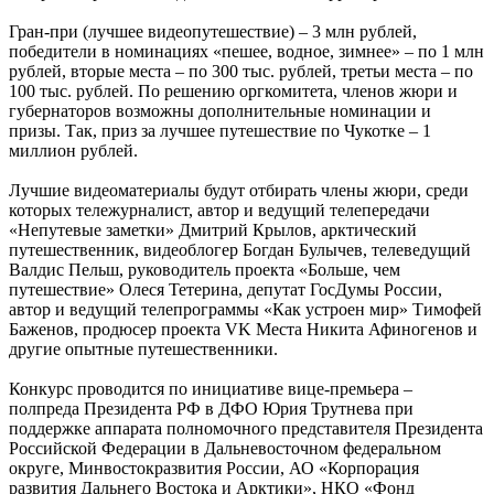
Гран-при (лучшее видеопутешествие) – 3 млн рублей,
победители в номинациях «пешее, водное, зимнее» – по 1 млн
рублей, вторые места – по 300 тыс. рублей, третьи места – по
100 тыс. рублей. По решению оргкомитета, членов жюри и
губернаторов возможны дополнительные номинации и
призы. Так, приз за лучшее путешествие по Чукотке – 1
миллион рублей.
Лучшие видеоматериалы будут отбирать члены жюри, среди
которых тележурналист, автор и ведущий телепередачи
«Непутевые заметки» Дмитрий Крылов, арктический
путешественник, видеоблогер Богдан Булычев, телеведущий
Валдис Пельш, руководитель проекта «Больше, чем
путешествие» Олеся Тетерина, депутат ГосДумы России,
автор и ведущий телепрограммы «Как устроен мир» Тимофей
Баженов, продюсер проекта VK Места Никита Афиногенов и
другие опытные путешественники.
Конкурс проводится по инициативе вице-премьера –
полпреда Президента РФ в ДФО Юрия Трутнева при
поддержке аппарата полномочного представителя Президента
Российской Федерации в Дальневосточном федеральном
округе, Минвостокразвития России, АО «Корпорация
развития Дальнего Востока и Арктики», НКО «Фонд