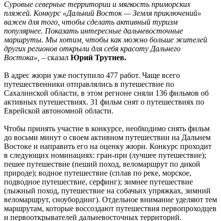
Суровые северные территории и мягкость приморских
пляжей. Конкурс «Дальний Восток — Земля приключений»
важен для того, чтобы сделать активный туризм
популярнее. Показать интересные дальневосточные
маршруты. Мы хотим, чтобы как можно больше жителей
других регионов открыли для себя красоту Дальнего
Востока»,
– сказал
Юрий Трутнев.
В адрес жюри уже поступило 477 работ. Чаще всего
путешественники отправлялись в путешествие по
Сахалинской области, в этом регионе сняли 136 фильмов об
активных путешествиях. 31 фильм снят о путешествиях по
Еврейской автономной области.
Чтобы принять участие в конкурсе, необходимо снять фильм
до восьми минут о своем активном путешествии на Дальнем
Востоке и направить его на оценку жюри. Конкурс проходит
в следующих номинациях: гран-при (лучшее путешествие);
пешее путешествие (пеший поход, веломаршрут по дикой
природе); водное путешествие (сплав по реке, морское,
подводное путешествие, серфинг); зимнее путешествие
(лыжный поход, путешествие на собачьих упряжках, зимний
веломаршрут, сноубординг). Отдельное внимание уделяют тем
маршрутам, которые воссоздают путешествия первопроходцев
и первооткрывателей дальневосточных территорий.