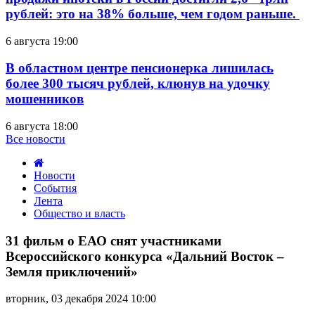
рублей: это на 38% больше, чем годом раньше.
6 августа 19:00
В областном центре пенсионерка лишилась
более 300 тысяч рублей, клюнув на удочку
мошенников
6 августа 18:00
Все новости
Новости
События
Лента
Общество и власть
31
фильм
31 фильм о ЕАО снят участниками
о
Всероссийского конкурса «Дальний Восток –
ЕАО
Земля приключений»
снят
участниками
вторник, 03 декабря 2024 10:00
Всероссийского
конкурса