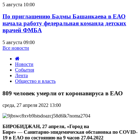
5 августа 10:00
По приглашению Бадмы Башанкаева в ЕАО
начала работу федеральная команда детских
врачей ФМБА
5 августа 09:00
Все новости
Новости
События
Лента
Общество и власть
809
человек
809 человек умерли от коронавируса в ЕАО
умерли
от
среда, 27 апреля 2022 13:00
коронавируса
в
ЕАО
БИРОБИДЖАН, 27 апреля, «Город на
Бире»
—
Санитарно-эпидемическая обстановка по COVID-
19 в ЕАО по состоянию на 9 часов 27.04.2022