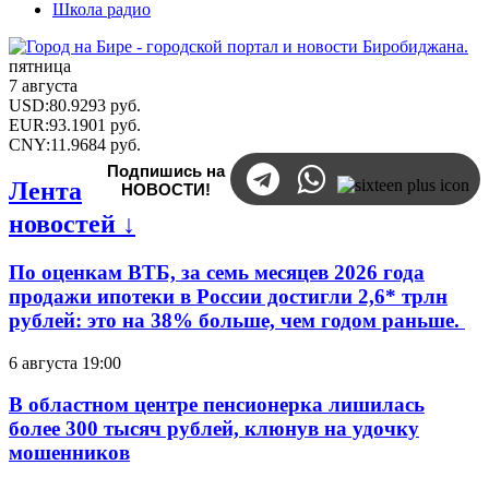
Школа радио
пятница
7 августа
USD
:
80.9293
руб.
EUR
:
93.1901
руб.
CNY
:
11.9684
руб.
Подпишись на
Лента
НОВОСТИ!
новостей ↓
По оценкам ВТБ, за семь месяцев 2026 года
продажи ипотеки в России достигли 2,6* трлн
рублей: это на 38% больше, чем годом раньше.
6 августа 19:00
В областном центре пенсионерка лишилась
более 300 тысяч рублей, клюнув на удочку
мошенников