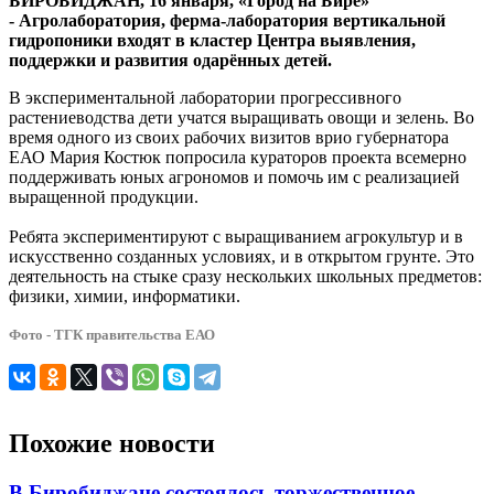
БИРОБИДЖАН, 16 января, «Город на Бире»
в
- Агролаборатория, ферма-лаборатория вертикальной
с.
гидропоники входят в кластер Центра выявления,
Птичник
поддержки и развития одарённых детей.
Биробиджанского
района
В экспериментальной лаборатории прогрессивного
ЕАО
растениеводства дети учатся выращивать овощи и зелень. Во
время одного из своих рабочих визитов врио губернатора
ЕАО Мария Костюк попросила кураторов проекта всемерно
поддерживать юных агрономов и помочь им с реализацией
выращенной продукции.
Ребята экспериментируют с выращиванием агрокультур и в
искусственно созданных условиях, и в открытом грунте. Это
деятельность на стыке сразу нескольких школьных предметов:
физики, химии, информатики.
Фото - ТГК правительства ЕАО
Похожие новости
В Биробиджане состоялось торжественное