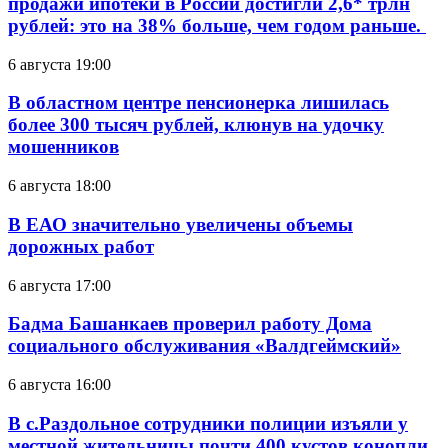
продажи ипотеки в России достигли 2,6* трлн
рублей: это на 38% больше, чем годом раньше.
6 августа 19:00
В областном центре пенсионерка лишилась
более 300 тысяч рублей, клюнув на удочку
мошенников
6 августа 18:00
В ЕАО значительно увеличены объемы
дорожных работ
6 августа 17:00
Бадма Башанкаев проверил работу Дома
социального обслуживания «Валдгеймский»
6 августа 16:00
В с.Раздольное сотрудники полиции изъяли у
местной жительницы почти 400 кустов конопли