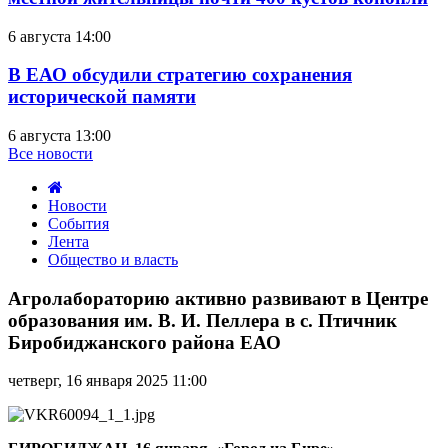
6 августа 14:00
В ЕАО обсудили стратегию сохранения
исторической памяти
6 августа 13:00
Все новости
Новости
События
Лента
Общество и власть
Агролабораторию
активно
Агролабораторию активно развивают в Центре
развивают
образования им. В. И. Пеллера в с. Птичник
в
Биробиджанского района ЕАО
Центре
образования
четверг, 16 января 2025 11:00
им.
В.
И.
Пеллера