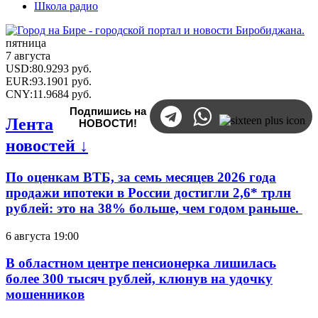
Школа радио
пятница
7 августа
USD
:
80.9293
руб.
EUR
:
93.1901
руб.
CNY
:
11.9684
руб.
Подпишись на
Лента
НОВОСТИ!
новостей ↓
По оценкам ВТБ, за семь месяцев 2026 года
продажи ипотеки в России достигли 2,6* трлн
рублей: это на 38% больше, чем годом раньше.
6 августа 19:00
В областном центре пенсионерка лишилась
более 300 тысяч рублей, клюнув на удочку
мошенников