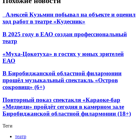
Похожие новости
Алексей Кузьмин побывал на объекте и оценил
ход работ в театре «Кудесник»
В 2025 году в ЕАО создан профессиональный
театр
«Муха-Цокотуха» в гостях у юных зрителей
ЕАО
В Биробиджанской областной филармонии
прошёл музыкальный спектакль «Остров
сокровищ» (6+)
Повторный показ спектакля «Караоке-бар
«Медведи» пройдёт сегодня в камерном зале
Биробиджанской областной филармонии (18+)
Теги
театр