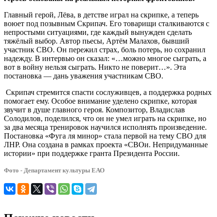
(12+)
Главный герой, Лёва, в детстве играл на скрипке, а теперь
воюет под позывным Скрипач. Его товарищи сталкиваются с
непростыми ситуациями, где каждый вынужден сделать
тяжёлый выбор. Автор пьесы, Артём Малахов, бывший
участник СВО. Он пережил страх, боль потерь, но сохранил
надежду. В интервью он сказал: «…можно многое сыграть, а
вот в войну нельзя сыграть. Никто не поверит…». Эта
постановка — дань уважения участникам СВО.
Скрипач стремится спасти сослуживцев, а поддержка родных
помогает ему. Особое внимание уделено скрипке, которая
звучит в душе главного героя. Композитор, Владислав
Солодилов, поделился, что он не умел играть на скрипке, но
за два месяца тренировок научился исполнять произведение.
Постановка «Фуга ля минор» стала первой на тему СВО для
ЛНР. Она создана в рамках проекта «СВОи. Непридуманные
истории» при поддержке гранта Президента России.
Фото - Департамент культуры ЕАО