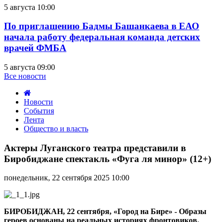
5 августа 10:00
По приглашению Бадмы Башанкаева в ЕАО
начала работу федеральная команда детских
врачей ФМБА
5 августа 09:00
Все новости
Новости
События
Лента
Общество и власть
Актеры
Луганского
Актеры Луганского театра представили в
театра
Биробиджане спектакль «Фуга ля минор» (12+)
представили
в
понедельник, 22 сентября 2025 10:00
Биробиджане
спектакль
«Фуга
ля
БИРОБИДЖАН, 22 сентября, «Город на Бире» - Образы
минор»
героев основаны на реальных историях фронтовиков.