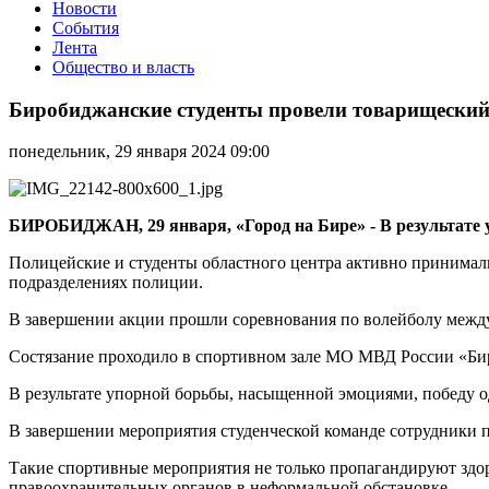
Новости
События
Лента
Общество и власть
Биробиджанские
студенты
Биробиджанские студенты провели товарищеский
провели
товарищеский
понедельник, 29 января 2024 09:00
матч
по
волейболу
с
БИРОБИДЖАН, 29 января, «Город на Бире» - В результате
сотрудниками
полиции
Полицейские и студенты областного центра активно принимали
подразделениях полиции.
В завершении акции прошли соревнования по волейболу межд
Состязание проходило в спортивном зале МО МВД России «Би
В результате упорной борьбы, насыщенной эмоциями, победу
В завершении мероприятия студенческой команде сотрудники 
Такие спортивные мероприятия не только пропагандируют здо
правоохранительных органов в неформальной обстановке.