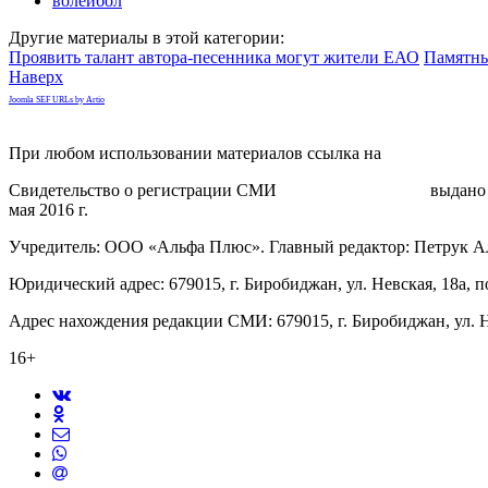
волейбол
Другие материалы в этой категории:
Проявить талант автора-песенника могут жители ЕАО
Памятны
Наверх
Joomla SEF URLs by Artio
При любом использовании материалов ссылка на
gorodnabire.ru
Свидетельство о регистрации СМИ
ЭЛ № ФС 77-65771
выдано 
мая 2016 г.
Учредитель: ООО «Альфа Плюс». Главный редактор: Петрук А
Юридический адрес: 679015, г. Биробиджан, ул. Невская, 18а, п
Адрес нахождения редакции СМИ: 679015, г. Биробиджан, ул. Н
16+