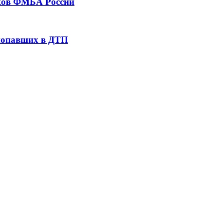
тков ФМБА России
 попавших в ДТП