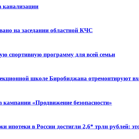
в канализации
вано на заседании областной КЧС
ую спортивную программу для всей семьи
ррекционной школе Биробиджана отремонтируют в
ов кампании «Продвижение безопасности»
жи ипотеки в России достигли 2,6* трлн рублей: э