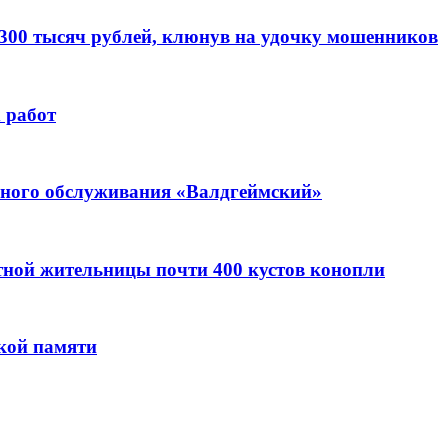
 300 тысяч рублей, клюнув на удочку мошенников
 работ
ьного обслуживания «Валдгеймский»
стной жительницы почти 400 кустов конопли
кой памяти