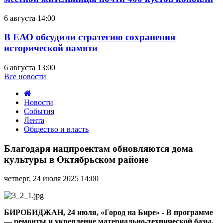
6 августа 14:00
В ЕАО обсудили стратегию сохранения
исторической памяти
6 августа 13:00
Все новости
Новости
События
Лента
Общество и власть
Благодаря
нацпроектам
Благодаря нацпроектам обновляются дома
обновляются
культуры в Октябрьском районе
дома
культуры
четверг, 24 июля 2025 14:00
в
Октябрьском
районе
БИРОБИДЖАН, 24 июля, «Город на Бире» - В программе
— ремонты и укрепление материально-технической базы.