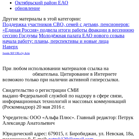
Октябрьский район ЕАО
обновление
Другие материалы в этой категории:
Поддержка участников СВО, семей с детьми, пенсионеров:
«Единая Россия» подвела итоги работы фракции в весеннюю
сессию Госдумы
Молодёжная палата ЕАО нового созыва
начала работу: планы, перспективы и новые лица
Наверх
Joomla SEF URLs by Artio
При любом использовании материалов ссылка на
gorodnabire.ru
обязательна. Цитирование в Интернете
возможно только при наличии активной гиперссылки.
Свидетельство о регистрации СМИ
ЭЛ № ФС 77-65771
выдано Федеральной службой по надзору в сфере связи,
информационных технологий и массовых коммуникаций
(Роскомнадзор) 20 мая 2016 г.
Учредитель: ООО «Альфа Плюс». Главный редактор: Петрук
Александр Анатольевич
Юридический адрес: 679015, г. Биробиджан, ул. Невская, 18а,