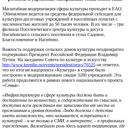
Масштабная модернизация сферы культуры проходит в ЕАО.
Обновление ведется на средства федеральной субсидии для
культурно-досуговых учреждений в населённых пунктах с
численностью жителей до 50 тысяч человек. В их числе – три
филиала Поселенческого центра культуры и досуга
Нагибовского сельского поселения в селах Садовое,
Благословенное и Нагибово.
Важность поддержки сельских домов культуры неоднократно
подчеркивал Президент Российской Федерации Владимир
Путин. На заседании Совета по культуре и искусству
http://www.kremlin.ru/events/president/news/76525
он отметил,
что по итогам нацпроекта «Культура» в стране было
построено и модернизировано свыше 3200 учреждений. Эта
работа продолжится в рамках нового национального проекта
«Семья».
«Инфраструктура в сфере культуры должна быть и
достаточна по количеству, и содержательна по смыслам, и
доступна всем гражданам вне зависимости от места их
проживания и уровня доходов. Люди должны с детства
иметь возможность, что называется, встречаться с
культурой – и не только в СМИ, в интернете, – в профильных
учреждениях. Важнейшую роль здесь играет территория, где