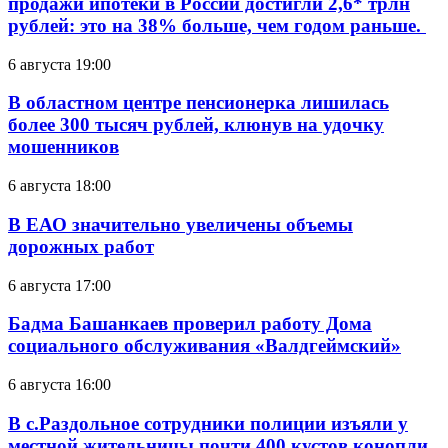
продажи ипотеки в России достигли 2,6* трлн
рублей: это на 38% больше, чем годом раньше.
6 августа 19:00
В областном центре пенсионерка лишилась
более 300 тысяч рублей, клюнув на удочку
мошенников
6 августа 18:00
В ЕАО значительно увеличены объемы
дорожных работ
6 августа 17:00
Бадма Башанкаев проверил работу Дома
социального обслуживания «Валдгеймский»
6 августа 16:00
В с.Раздольное сотрудники полиции изъяли у
местной жительницы почти 400 кустов конопли