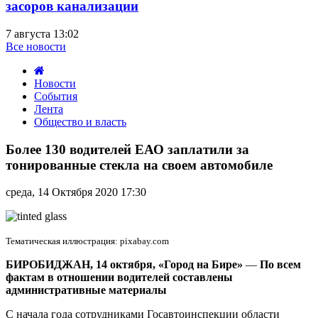
засоров канализации
7 августа 13:02
Все новости
Новости
События
Лента
Общество и власть
Более
130
Более 130 водителей ЕАО заплатили за
водителей
тонированные стекла на своем автомобиле
ЕАО
заплатили
среда, 14 Октября 2020 17:30
за
тонированные
стекла
на
Тематическая иллюстрация: pixabay.com
своем
автомобиле
БИРОБИДЖАН, 14 октября, «Город на Бире»
—
По всем
фактам в отношении водителей составлены
административные материалы
С начала года сотрудниками Госавтоинспекции области