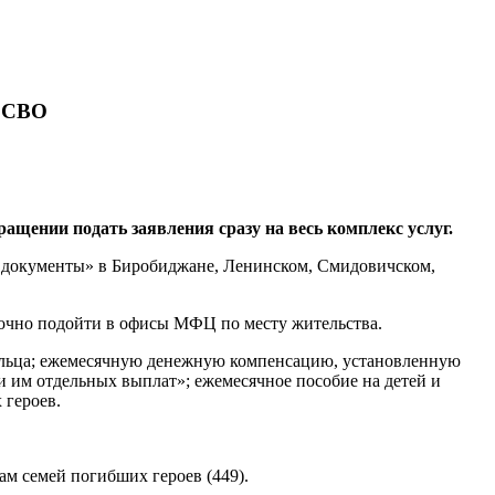
в СВО
щении подать заявления сразу на весь комплекс услуг.
и документы» в Биробиджане, Ленинском, Смидовичском,
точно подойти в офисы МФЦ по месту жительства.
ильца; ежемесячную денежную компенсацию, установленную
и им отдельных выплат»; ежемесячное пособие на детей и
 героев.
м семей погибших героев (449).