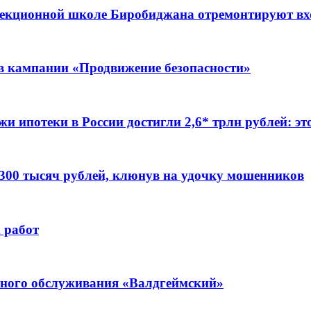
ррекционной школе Биробиджана отремонтируют в
ов кампании «Продвижение безопасности»
жи ипотеки в России достигли 2,6* трлн рублей: э
 300 тысяч рублей, клюнув на удочку мошенников
 работ
ьного обслуживания «Валдгеймский»