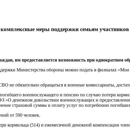
а комплексные меры поддержки семьям участнико
дан, им предоставляется возможность при однократном обра
поддержки Министерства обороны можно подать в филиалах «Мо
СВО не обязательно обращаться в военные комиссариаты, доста
 погибшего военнослужащего и пенсию по случаю потери корм
06-ФЗ «О денежном довольствии военнослужащих и предоставлени
чение страховой суммы и оплату услуг по погребению погибших
ний от 590 человек.
ери кормильца (514) и ежемесячной денежной компенсации члена