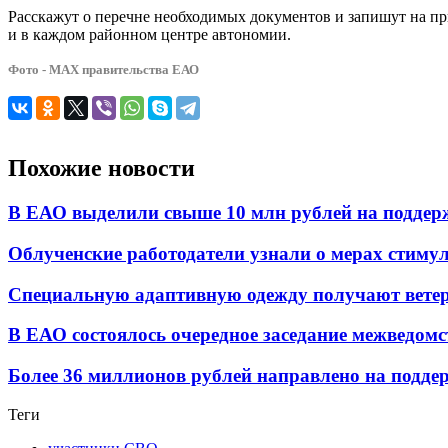
Расскажут о перечне необходимых документов и запишут на п
и в каждом районном центре автономии.
Фото - МАХ правительства ЕАО
Похожие новости
В ЕАО выделили свыше 10 млн рублей на поддер
Облученские работодатели узнали о мерах стиму
Специальную адаптивную одежду получают вете
В ЕАО состоялось очередное заседание межведом
Более 36 миллионов рублей направлено на поддер
Теги