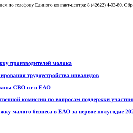
рием по телефону Единого контакт-центра: 8 (42622) 4-03-80.
жку производителей молока
лирования трудоустройства инвалидов
раны СВО от в ЕАО
ственной комиссии по вопросам поддержки участн
жку малого бизнеса в ЕАО за первое полугодие 20