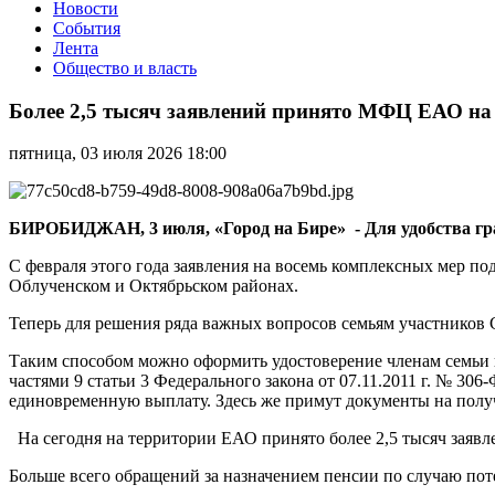
Новости
События
Лента
Общество и власть
Более
2,5
Более 2,5 тысяч заявлений принято МФЦ ЕАО н
тысяч
заявлений
пятница, 03 июля 2026 18:00
принято
МФЦ
ЕАО
на
БИРОБИДЖАН, 3 июля, «Город на Бире» - Для удобства граж
комплексные
меры
С февраля этого года заявления на восемь комплексных мер 
поддержки
Облученском и Октябрьском районах.
семьям
Теперь для решения ряда важных вопросов семьям участников 
участников
СВО
Таким способом можно оформить удостоверение членам семьи
частями 9 статьи 3 Федерального закона от 07.11.2011 г. № 3
единовременную выплату. Здесь же примут документы на полу
На сегодня на территории ЕАО принято более 2,5 тысяч заявле
Больше всего обращений за назначением пенсии по случаю пот