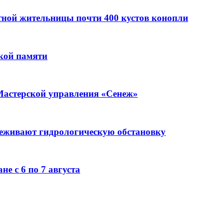
стной жительницы почти 400 кустов конопли
кой памяти
Мастерской управления «Сенеж»
леживают гидрологическую обстановку
е с 6 по 7 августа