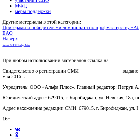
участники СВО
МФЦ
меры поддержки
Другие материалы в этой категории:
Призерами и победителями чемпионата по профмастерству «Аб
ЕАО
Наверх
Joomla SEF URLs by Artio
При любом использовании материалов ссылка на
gorodnabire.ru
Свидетельство о регистрации СМИ
ЭЛ № ФС 77-65771
выдано 
мая 2016 г.
Учредитель: ООО «Альфа Плюс». Главный редактор: Петрук А
Юридический адрес: 679015, г. Биробиджан, ул. Невская, 18а, п
Адрес нахождения редакции СМИ: 679015, г. Биробиджан, ул. Н
16+