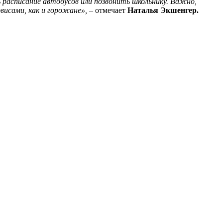
 расписание автобусов или позвонить школьнику. Важно,
висами, как и горожане»,
– отмечает
Наталья Экшенгер.