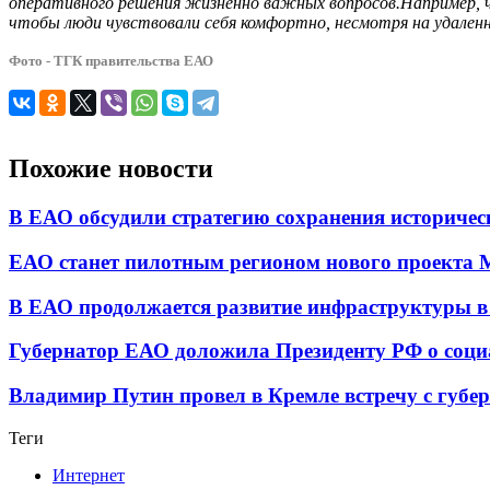
оперативного решения жизненно важных вопросов.Например, чт
чтобы люди чувствовали себя комфортно, несмотря на удаленн
Фото - ТГК правительства ЕАО
Похожие новости
В ЕАО обсудили стратегию сохранения историчес
ЕАО станет пилотным регионом нового проекта 
В ЕАО продолжается развитие инфраструктуры в
Губернатор ЕАО доложила Президенту РФ о соци
Владимир Путин провел в Кремле встречу с губ
Теги
Интернет