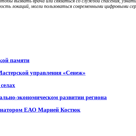
обы вызвать врача или связаться со службой спасения, узнать
ость локаций, могли пользоваться современными цифровыми сер
кой памяти
Мастерской управления «Сенеж»
 селах
ально-экономическом развитии региона
ернатором ЕАО Марией Костюк