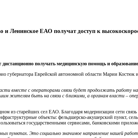
во и Ленинское ЕАО получат доступ к высокоскоро
 дистанционно получать медицинскую помощь и образование
врио губернатора Еврейской автономной области Марии Костюк
асти вместе с операторами связи будет продолжать работу над
ашим жителям быть на связи с близкими, а органам власти – оп
ном из старейших сел ЕАО. Благодаря модернизации сети связь 
нфраструктурные объекты: фельдшерско-акушерский пункт, сельс
ользоваться государственными сервисами, банковскими приложен
ых пунктах. Это социально значимое направление нашей работы,