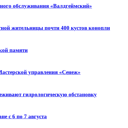
ьного обслуживания «Валдгеймский»
стной жительницы почти 400 кустов конопли
кой памяти
Мастерской управления «Сенеж»
леживают гидрологическую обстановку
е с 6 по 7 августа