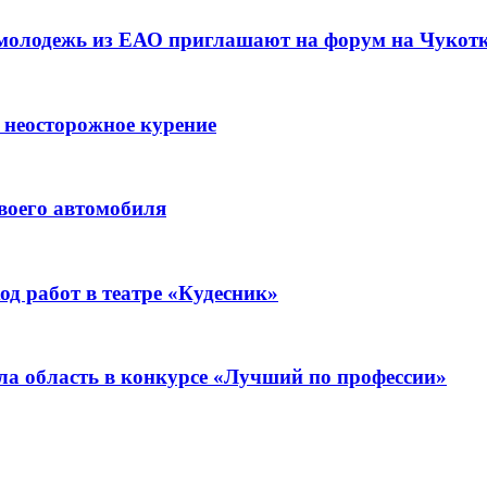
 молодежь из ЕАО приглашают на форум на Чукот
 неосторожное курение
воего автомобиля
д работ в театре «Кудесник»
ла область в конкурсе «Лучший по профессии»