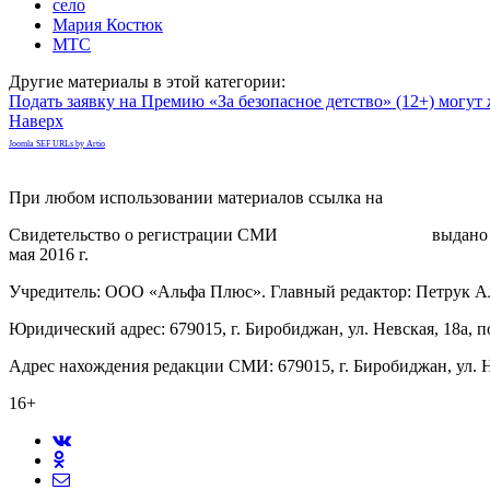
село
Мария Костюк
МТС
Другие материалы в этой категории:
Подать заявку на Премию «За безопасное детство» (12+) могу
Наверх
Joomla SEF URLs by Artio
При любом использовании материалов ссылка на
gorodnabire.ru
Свидетельство о регистрации СМИ
ЭЛ № ФС 77-65771
выдано 
мая 2016 г.
Учредитель: ООО «Альфа Плюс». Главный редактор: Петрук А
Юридический адрес: 679015, г. Биробиджан, ул. Невская, 18а, п
Адрес нахождения редакции СМИ: 679015, г. Биробиджан, ул. Н
16+