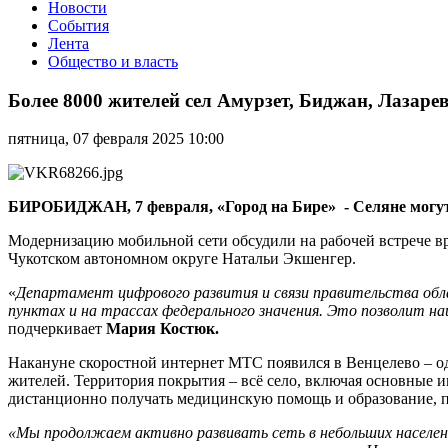
Новости
События
Лента
Общество и власть
Более
8000
Более 8000 жителей сел Амурзет, Биджан, Лазаре
жителей
сел
пятница, 07 февраля 2025 10:00
Амурзет,
Биджан,
Лазарево
и
БИРОБИДЖАН, 7 февраля, «Город на Бире» - Селяне могут
Ленинское
ЕАО
Модернизацию мобильной сети обсудили на рабочей встрече 
получат
Чукотском автономном округе Натальи Экшенгер.
доступ
«
Департамент цифрового развития и связи правительства обл
к
пунктах и на трассах федерального значения. Это позволит н
высокоскоростной
подчеркивает
Мария Костюк.
интернет-
связи
Накануне скоростной интернет МТС появился в Венцелево – од
жителей. Территория покрытия – всё село, включая основные и
дистанционно получать медицинскую помощь и образование, п
«Мы продолжаем активно развивать сеть в небольших населенн