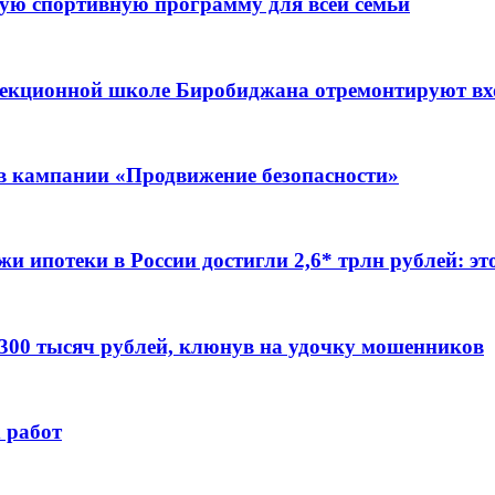
ую спортивную программу для всей семьи
ррекционной школе Биробиджана отремонтируют в
ов кампании «Продвижение безопасности»
жи ипотеки в России достигли 2,6* трлн рублей: э
 300 тысяч рублей, клюнув на удочку мошенников
 работ