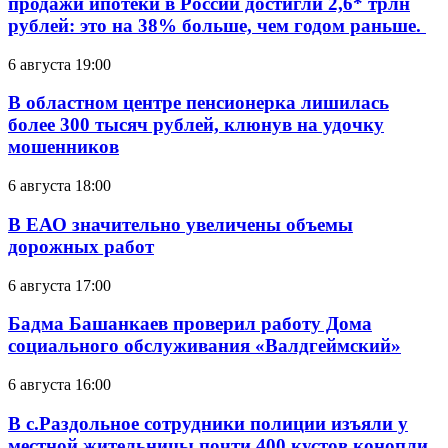
продажи ипотеки в России достигли 2,6* трлн
рублей: это на 38% больше, чем годом раньше.
6 августа 19:00
В областном центре пенсионерка лишилась
более 300 тысяч рублей, клюнув на удочку
мошенников
6 августа 18:00
В ЕАО значительно увеличены объемы
дорожных работ
6 августа 17:00
Бадма Башанкаев проверил работу Дома
социального обслуживания «Валдгеймский»
6 августа 16:00
В с.Раздольное сотрудники полиции изъяли у
местной жительницы почти 400 кустов конопли