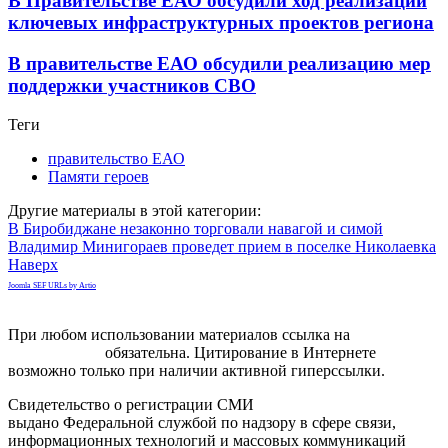
В Правительстве ЕАО обсудили ход реализации
ключевых инфраструктурных проектов региона
В правительстве ЕАО обсудили реализацию мер
поддержки участников СВО
Теги
правительство ЕАО
Памяти героев
Другие материалы в этой категории:
В Биробиджане незаконно торговали навагой и симой
Владимир Минигораев проведет прием в поселке Николаевка
Наверх
Joomla SEF URLs by Artio
При любом использовании материалов ссылка на
gorodnabire.ru
обязательна. Цитирование в Интернете
возможно только при наличии активной гиперссылки.
Свидетельство о регистрации СМИ
ЭЛ № ФС 77-65771
выдано Федеральной службой по надзору в сфере связи,
информационных технологий и массовых коммуникаций