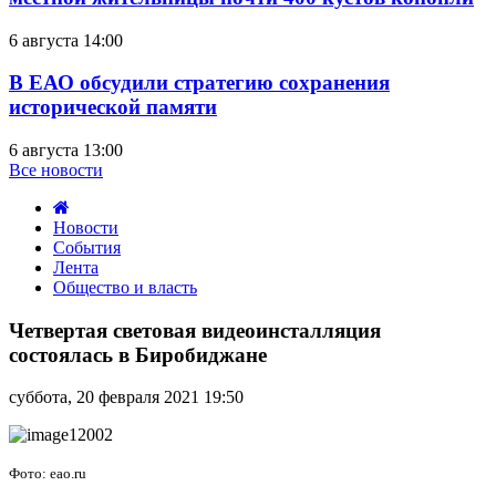
6 августа 14:00
В ЕАО обсудили стратегию сохранения
исторической памяти
6 августа 13:00
Все новости
Новости
События
Лента
Общество и власть
Четвертая
световая
Четвертая световая видеоинсталляция
видеоинсталляция
состоялась в Биробиджане
состоялась
в
суббота, 20 февраля 2021 19:50
Биробиджане
Фото: eao.ru