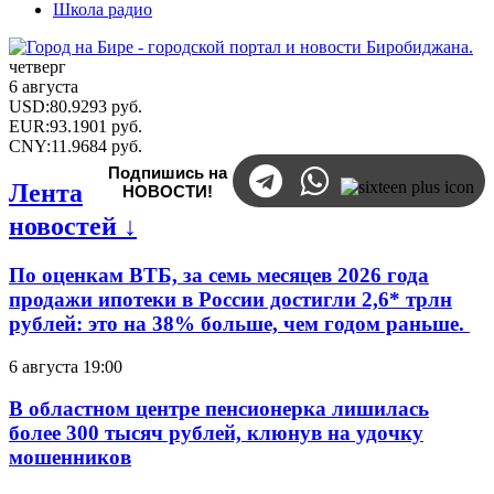
Школа радио
четверг
6 августа
USD
:
80.9293
руб.
EUR
:
93.1901
руб.
CNY
:
11.9684
руб.
Подпишись на
Лента
НОВОСТИ!
новостей ↓
По оценкам ВТБ, за семь месяцев 2026 года
продажи ипотеки в России достигли 2,6* трлн
рублей: это на 38% больше, чем годом раньше.
6 августа 19:00
В областном центре пенсионерка лишилась
более 300 тысяч рублей, клюнув на удочку
мошенников