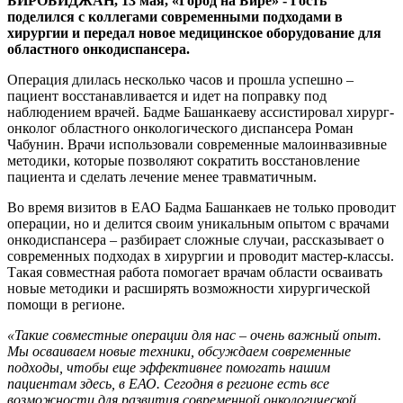
БИРОБИДЖАН, 13 мая, «Город на Бире» - Гость
сложную
поделился с коллегами современными подходами в
операцию
хирургии и передал новое медицинское оборудование для
областного онкодиспансера.
Операция длилась несколько часов и прошла успешно –
пациент восстанавливается и идет на поправку под
наблюдением врачей. Бадме Башанкаеву ассистировал хирург-
онколог областного онкологического диспансера Роман
Чабунин. Врачи использовали современные малоинвазивные
методики, которые позволяют сократить восстановление
пациента и сделать лечение менее травматичным.
Во время визитов в ЕАО Бадма Башанкаев не только проводит
операции, но и делится своим уникальным опытом с врачами
онкодиспансера – разбирает сложные случаи, рассказывает о
современных подходах в хирургии и проводит мастер-классы.
Такая совместная работа помогает врачам области осваивать
новые методики и расширять возможности хирургической
помощи в регионе.
«Такие совместные операции для нас – очень важный опыт.
Мы осваиваем новые техники, обсуждаем современные
подходы, чтобы еще эффективнее помогать нашим
пациентам здесь, в ЕАО. Сегодня в регионе есть все
возможности для развития современной онкологической