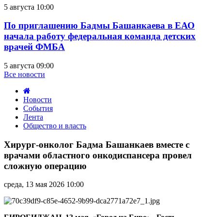
5 августа 10:00
По приглашению Бадмы Башанкаева в ЕАО
начала работу федеральная команда детских
врачей ФМБА
5 августа 09:00
Все новости
Новости
События
Лента
Общество и власть
Хирург-
онколог
Хирург-онколог Бадма Башанкаев вместе с
Бадма
врачами областного онкодиспансера провел
Башанкаев
сложную операцию
вместе
с
среда, 13 мая 2026 10:00
врачами
областного
онкодиспансера
провел