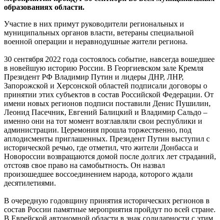
с
образованиях области.
Россией
отметят
Участие в них примут руководители региональных и
в
муниципальных органов власти, ветераны специальной
ЕАО
военной операции и неравнодушные жители региона.
30 сентября 2022 года состоялось событие, навсегда вошедшее
в новейшую историю России. В Георгиевском зале Кремля
Президент РФ Владимир Путин и лидеры ДНР, ЛНР,
Запорожской и Херсонской областей подписали договоры о
принятии этих субъектов в состав Российской Федерации. От
имени новых регионов подписи поставили Денис Пушилин,
Леонид Пасечник, Евгений Балицкий и Владимир Сальдо –
именно они на тот момент возглавляли свои республики и
администрации. Церемония прошла торжественно, под
аплодисменты приглашенных. Президент Путин выступил с
исторической речью, где отметил, что жители Донбасса и
Новороссии возвращаются домой после долгих лет страданий,
отстояв свое право на самобытность. Он назвал
произошедшее воссоединением народа, которого ждали
десятилетиями.
В очередную годовщину принятия исторических регионов в
состав России памятные мероприятия пройдут по всей стране.
В Еврейской автономной области в знак солидарности с этим