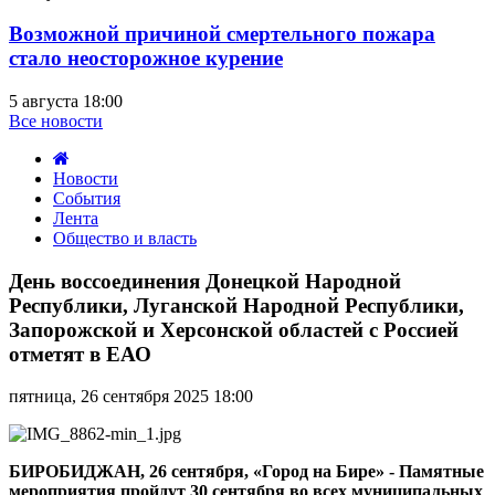
Возможной причиной смертельного пожара
стало неосторожное курение
5 августа 18:00
Все новости
Новости
События
Лента
Общество и власть
День
воссоединения
День воссоединения Донецкой Народной
Донецкой
Республики, Луганской Народной Республики,
Народной
Запорожской и Херсонской областей с Россией
Республики,
отметят в ЕАО
Луганской
Народной
Республики,
пятница, 26 сентября 2025 18:00
Запорожской
и
Херсонской
БИРОБИДЖАН, 26 сентября, «Город на Бире» - Памятные
областей
мероприятия пройдут 30 сентября во всех муниципальных