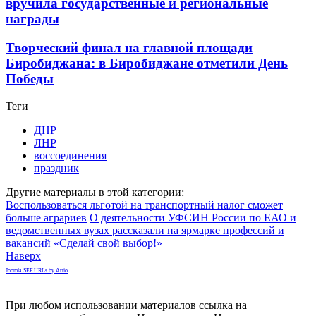
вручила государственные и региональные
награды
Творческий финал на главной площади
Биробиджана: в Биробиджане отметили День
Победы
Теги
ДНР
ЛНР
воссоединения
праздник
Другие материалы в этой категории:
Воспользоваться льготой на транспортный налог сможет
больше аграриев
О деятельности УФСИН России по ЕАО и
ведомственных вузах рассказали на ярмарке профессий и
вакансий «Сделай свой выбор!»
Наверх
Joomla SEF URLs by Artio
При любом использовании материалов ссылка на