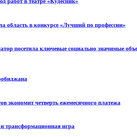
д работ в театре «Кудесник»
ла область в конкурсе «Лучший по профессии»
рнатор посетила ключевые социально значимые о
иробиджана
ов экономит четверть ежемесячного платежа
 и трансформационная игра