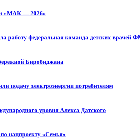
ии «МАК — 2026»
а работу федеральная команда детских врачей 
абережной Биробиджана
или подачу электроэнергии потребителям
ждународного уровня Алекса Датского
 по нацпроекту «Семья»