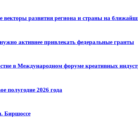
е векторы развития региона и страны на ближайш
нужно активнее привлекать федеральные гранты
астие в Международном форуме креативных индус
ое полугодие 2026 года
м. Биршоссе