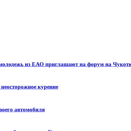
 молодежь из ЕАО приглашают на форум на Чукот
 неосторожное курение
воего автомобиля