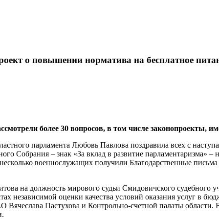
роект о повышении норматива на бесплатное пита
ссмотрели более 30 вопросов, в том числе законопроекты, 
бластного парламента Любовь Павлова поздравила всех с насту
ного Собрания – знак «За вклад в развитие парламентаризма» –
 несколько военнослужащих получили Благодарственные письма 
това на должность мирового судьи Смидовичского судебного уч
тах независимой оценки качества условий оказания услуг в бюдж
О Вячеслава Пастухова и Контрольно-счетной палаты области. 
и.