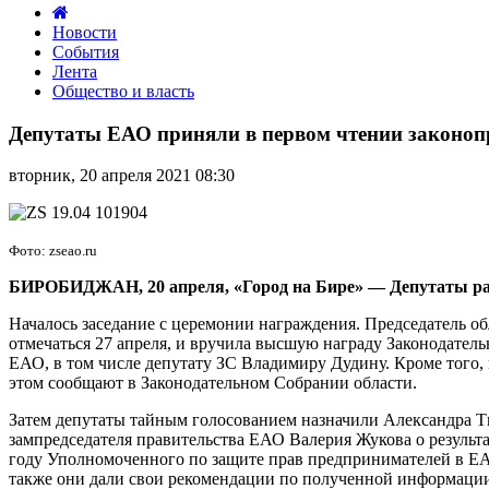
Новости
События
Лента
Общество и власть
Депутаты
ЕАО
Депутаты ЕАО приняли в первом чтении законоп
приняли
в
вторник, 20 апреля 2021 08:30
первом
чтении
законопроект
о
Фото: zseao.ru
повышении
норматива
БИРОБИДЖАН, 20 апреля, «Город на Бире»
—
Депутаты ра
на
Началось заседание с церемонии награждения. Председатель о
бесплатное
отмечаться 27 апреля, и вручила высшую награду Законодатель
питание
ЕАО, в том числе депутату ЗС Владимиру Дудину. Кроме того,
в
этом сообщают в Законодательном Собрании области.
школах
Затем депутаты тайным голосованием назначили Александра Ти
зампредседателя правительства ЕАО Валерия Жукова о результа
году Уполномоченного по защите прав предпринимателей в ЕА
также они дали свои рекомендации по полученной информаци