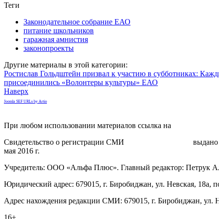
Теги
Законодательное собрание ЕАО
питание школьников
гаражная амнистия
законопроекты
Другие материалы в этой категории:
Ростислав Гольдштейн призвал к участию в субботниках: Кажды
присоединились «Волонтеры культуры» ЕАО
Наверх
Joomla SEF URLs by Artio
При любом использовании материалов ссылка на
gorodnabire.ru
Свидетельство о регистрации СМИ
ЭЛ № ФС 77-65771
выдано 
мая 2016 г.
Учредитель: ООО «Альфа Плюс». Главный редактор: Петрук А
Юридический адрес: 679015, г. Биробиджан, ул. Невская, 18а, п
Адрес нахождения редакции СМИ: 679015, г. Биробиджан, ул. Н
16+