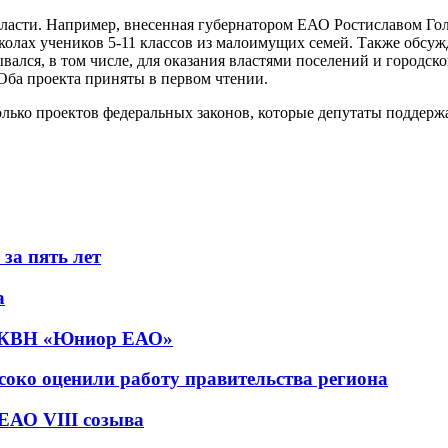
области. Например, внесенная губернатором ЕАО Ростиславом Г
колах учеников 5-11 классов из малоимущих семей. Также обсу
вался, в том числе, для оказания властями поселений и городск
Оба проекта приняты в первом чтении.
олько проектов федеральных законов, которые депутаты поддерж
за пять лет
а
и КВН «Юниор ЕАО»
соко оценили работу правительства региона
ЕАО VIII созыва