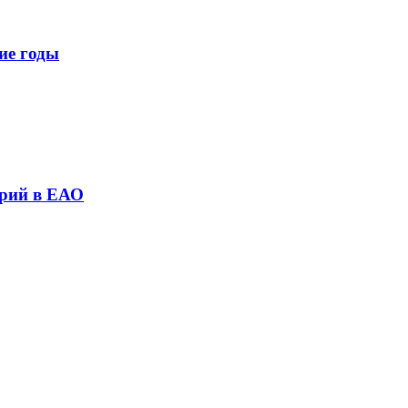
ие годы
трий в ЕАО