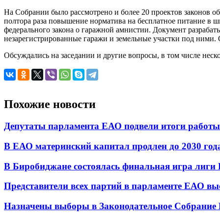
На Собрании было рассмотрено и более 20 проектов законов 
полтора раза повышение норматива на бесплатное питание в ш
федерального закона о гаражной амнистии. Документ разрабаты
незарегистрированные гаражи и земельные участки под ними. 
Обсуждались на заседании и другие вопросы, в том числе неск
Похожие новости
Депутаты парламента ЕАО подвели итоги работы 
В ЕАО материнский капитал продлен до 2030 год
В Биробиджане состоялась финальная игра лиг
Представители всех партий в парламенте ЕАО вы
Назначены выборы в Законодательное Собрание 