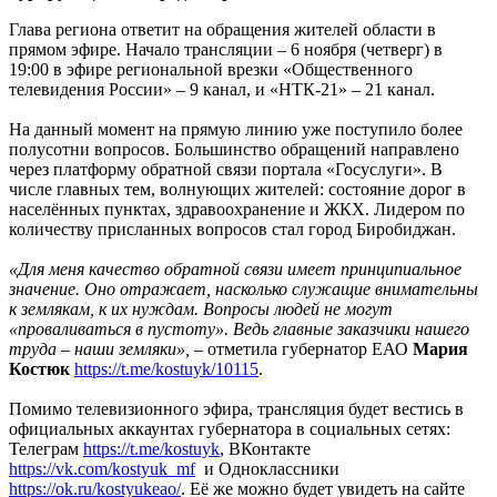
Глава региона ответит на обращения жителей области в
прямом эфире. Начало трансляции – 6 ноября (четверг) в
19:00 в эфире региональной врезки «Общественного
телевидения России» – 9 канал, и «НТК-21» – 21 канал.
На данный момент на прямую линию уже поступило более
полусотни вопросов. Большинство обращений направлено
через платформу обратной связи портала «Госуслуги». В
числе главных тем, волнующих жителей: состояние дорог в
населённых пунктах, здравоохранение и ЖКХ. Лидером по
количеству присланных вопросов стал город Биробиджан.
«Для меня качество обратной связи имеет принципиальное
значение. Оно отражает, насколько служащие внимательны
к землякам, к их нуждам. Вопросы людей не могут
«проваливаться в пустоту». Ведь главные заказчики нашего
труда – наши земляки»,
– отметила губернатор ЕАО
Мария
Костюк
https://t.me/kostuyk/10115
.
Помимо телевизионного эфира, трансляция будет вестись в
официальных аккаунтах губернатора в социальных сетях:
Телеграм
https://t.me/kostuyk
, ВКонтакте
https://vk.com/kostyuk_mf
и Одноклассники
https://ok.ru/kostyukeao/
. Её же можно будет увидеть на сайте