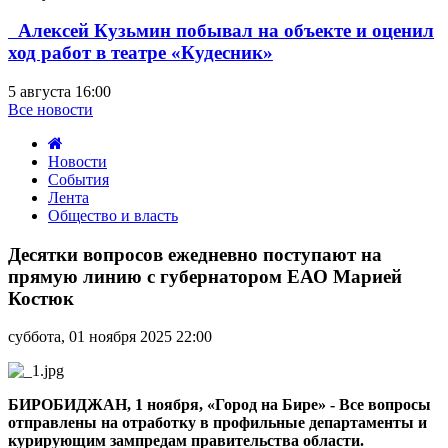
Алексей Кузьмин побывал на объекте и оценил
ход работ в театре «Кудесник»
5 августа 16:00
Все новости
Новости
События
Лента
Общество и власть
Десятки
вопросов
Десятки вопросов ежедневно поступают на
ежедневно
прямую линию с губернатором ЕАО Марией
поступают
Костюк
на
прямую
суббота, 01 ноября 2025 22:00
линию
с
губернатором
ЕАО
БИРОБИДЖАН, 1 ноября, «Город на Бире» - Все вопросы
Марией
отправлены на отработку в профильные департаменты и
Костюк
курирующим зампредам правительства области.